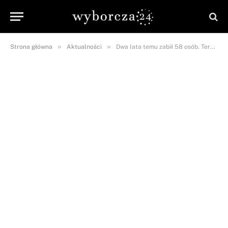
»
»
Strona główna
Aktualności
Dwa lata temu zabił 58 osób. Teraz rodziny ofiar mają szansę na odszkodowanie