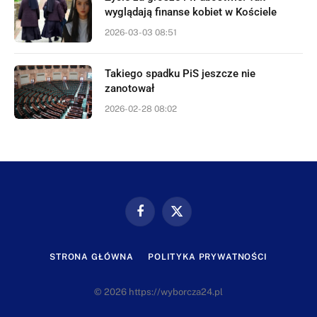
wyglądają finanse kobiet w Kościele
2026-03-03 08:51
Takiego spadku PiS jeszcze nie
zanotował
2026-02-28 08:02
Facebook
X
(Twitter)
STRONA GŁÓWNA
POLITYKA PRYWATNOŚCI
© 2026 https://wyborcza24.pl