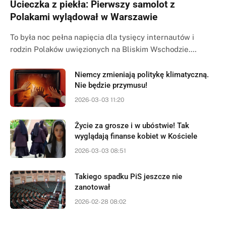
Ucieczka z piekła: Pierwszy samolot z
Polakami wylądował w Warszawie
To była noc pełna napięcia dla tysięcy internautów i
rodzin Polaków uwięzionych na Bliskim Wschodzie.…
Niemcy zmieniają politykę klimatyczną.
Nie będzie przymusu!
2026-03-03 11:20
Życie za grosze i w ubóstwie! Tak
wyglądają finanse kobiet w Kościele
2026-03-03 08:51
Takiego spadku PiS jeszcze nie
zanotował
2026-02-28 08:02