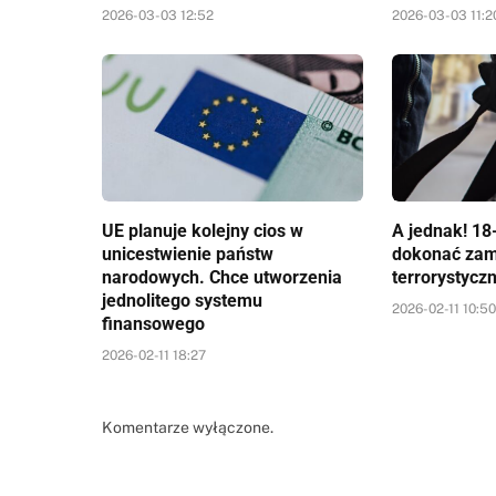
2026-03-03 12:52
2026-03-03 11:2
UE planuje kolejny cios w
A jednak! 18-
unicestwienie państw
dokonać za
narodowych. Chce utworzenia
terrorystycz
jednolitego systemu
2026-02-11 10:5
finansowego
2026-02-11 18:27
Komentarze wyłączone.