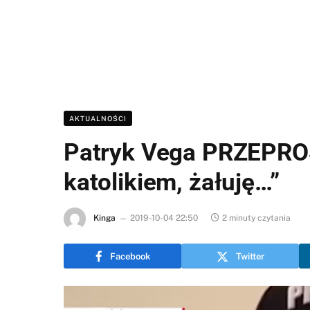
AKTUALNOŚCI
Patryk Vega PRZEPROS
katolikiem, żałuję…”
Kinga
2019-10-04 22:50
2 minuty czytania
Facebook
Twitter