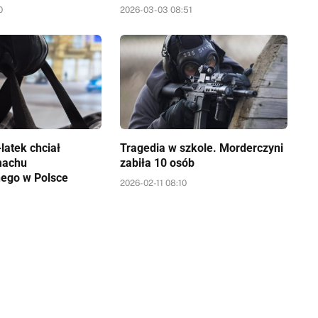
0
2026-03-03 08:51
latek chciał
Tragedia w szkole. Morderczyni
machu
zabiła 10 osób
nego w Polsce
2026-02-11 08:10
0