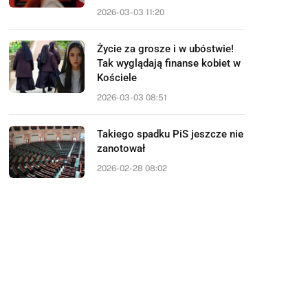
2026-03-03 11:20
Życie za grosze i w ubóstwie!
Tak wyglądają finanse kobiet w
Kościele
2026-03-03 08:51
Takiego spadku PiS jeszcze nie
zanotował
2026-02-28 08:02