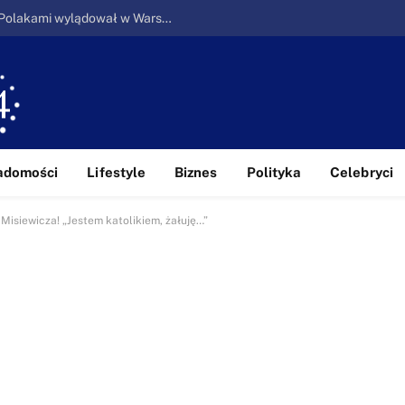
Ucieczka z piekła: Pierwszy samolot z Polakami wylądował w Warszawie
adomości
Lifestyle
Biznes
Polityka
Celebryci
isiewicza! „Jestem katolikiem, żałuję…”