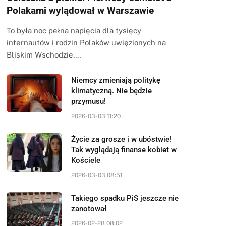
Polakami wylądował w Warszawie
To była noc pełna napięcia dla tysięcy
internautów i rodzin Polaków uwięzionych na
Bliskim Wschodzie.…
Niemcy zmieniają politykę
klimatyczną. Nie będzie
przymusu!
2026-03-03 11:20
Życie za grosze i w ubóstwie!
Tak wyglądają finanse kobiet w
Kościele
2026-03-03 08:51
Takiego spadku PiS jeszcze nie
zanotował
2026-02-28 08:02