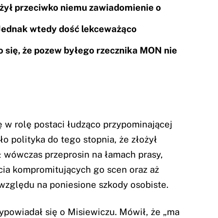
łożył przeciwko niemu zawiadomienie o
 Jednak wtedy dość lekceważąco
ło się, że pozew byłego rzecznika MON nie
ię w rolę postaci łudząco przypominającej
o polityka do tego stopnia, że złożył
 wówczas przeprosin na łamach prasy,
cia kompromitujących go scen oraz aż
 względu na poniesione szkody osobiste.
ypowiadał się o Misiewiczu. Mówił, że „ma