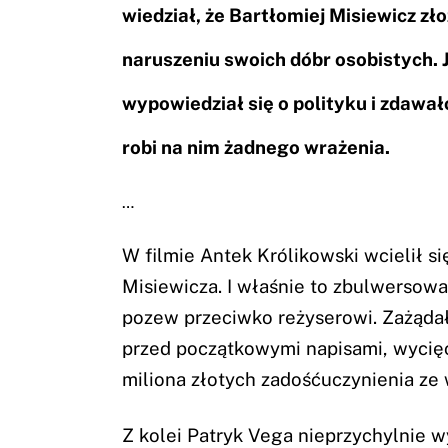
wiedział, że Bartłomiej Misiewicz z
naruszeniu swoich dóbr osobistych.
wypowiedział się o polityku i zdawa
robi na nim żadnego wrażenia.
…
W filmie Antek Królikowski wcielił s
Misiewicza. I właśnie to zbulwersował
pozew przeciwko reżyserowi. Zażądał
przed początkowymi napisami, wycię
miliona złotych zadośćuczynienia ze
Z kolei Patryk Vega nieprzychylnie w