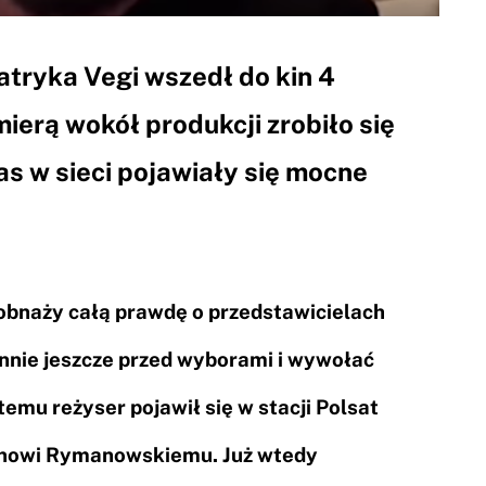
Patryka Vegi wszedł do kin 4
ierą wokół produkcji zrobiło się
as w sieci pojawiały się mocne
 obnaży całą prawdę o przedstawicielach
iennie jeszcze przed wyborami i wywołać
emu reżyser pojawił się w stacji Polsat
anowi Rymanowskiemu. Już wtedy