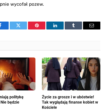
ępnie wycofał pozew.
Facebook
Twitter
Pinterest
LinkedIn
Tumblr
Email
iają politykę
Życie za grosze i w ubóstwie!
 Nie będzie
Tak wyglądają finanse kobiet w
Kościele