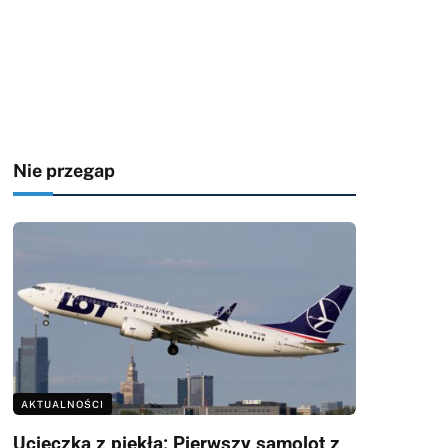
Nie przegap
AKTUALNOŚCI
Ucieczka z piekła: Pierwszy samolot z