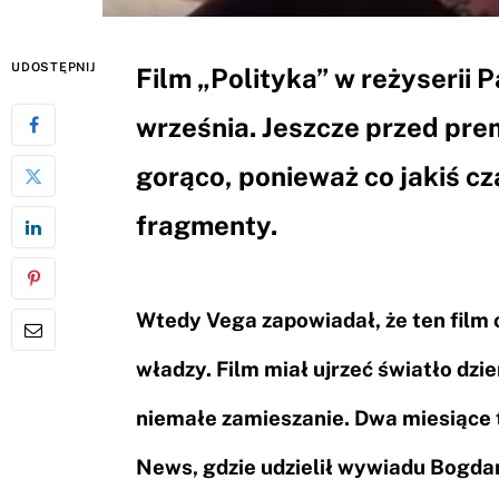
UDOSTĘPNIJ
Film „Polityka” w reżyserii 
września. Jeszcze przed prem
gorąco, ponieważ co jakiś cz
fragmenty.
Wtedy Vega zapowiadał, że ten film
władzy. Film miał ujrzeć światło dz
niemałe zamieszanie. Dwa miesiące t
News, gdzie udzielił wywiadu Bogd