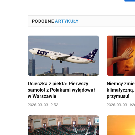
PODOBNE
ARTYKUŁY
Ucieczka z piekła: Pierwszy
Niemcy zmien
samolot z Polakami wylądował
klimatyczną.
w Warszawie
przymusu!
2026-03-03 12:52
2026-03-03 11:2