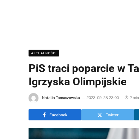
AKTUALNOŚCI
PiS traci poparcie w T
Igrzyska Olimpijskie
Natalia Tomaszewska
2023-09-28 23:00
2 min
Facebook
Twitter