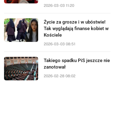
2026-03-03 11:20
Życie za grosze i w ubóstwie!
Tak wyglądają finanse kobiet w
Kościele
2026-03-03 08:51
Takiego spadku PiS jeszcze nie
zanotował
2026-02-28 08:02