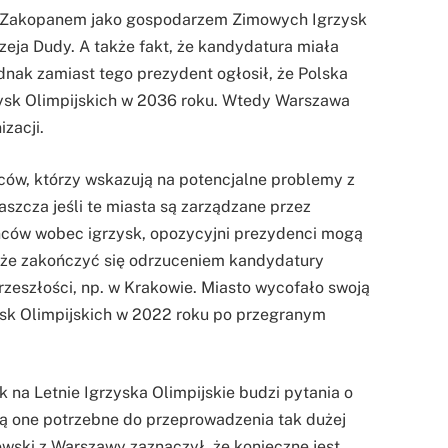
 Zakopanem jako gospodarzem Zimowych Igrzysk
zeja Dudy. A także fakt, że kandydatura miała
nak zamiast tego prezydent ogłosił, że Polska
rzysk Olimpijskich w 2036 roku. Wtedy Warszawa
zacji.
ów, którzy wskazują na potencjalne problemy z
aszcza jeśli te miasta są zarządzane przez
ców wobec igrzysk, opozycyjni prezydenci mogą
oże zakończyć się odrzuceniem kandydatury
rzeszłości, np. w Krakowie. Miasto wycofało swoją
sk Olimpijskich w 2022 roku po przegranym
k na Letnie Igrzyska Olimpijskie budzi pytania o
 Są one potrzebne do przeprowadzenia tak dużej
wski z Warszawy zaznaczył, że konieczne jest