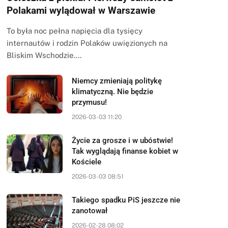
Polakami wylądował w Warszawie
To była noc pełna napięcia dla tysięcy
internautów i rodzin Polaków uwięzionych na
Bliskim Wschodzie.…
Niemcy zmieniają politykę
klimatyczną. Nie będzie
przymusu!
2026-03-03 11:20
Życie za grosze i w ubóstwie!
Tak wyglądają finanse kobiet w
Kościele
2026-03-03 08:51
Takiego spadku PiS jeszcze nie
zanotował
2026-02-28 08:02