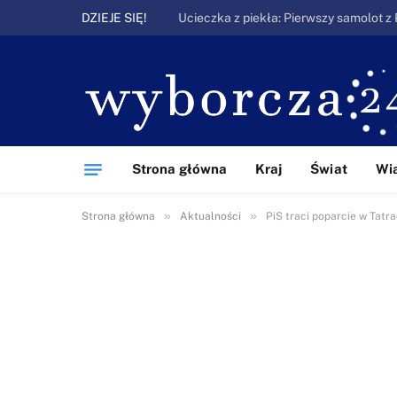
DZIEJE SIĘ!
Strona główna
Kraj
Świat
Wi
»
»
Strona główna
Aktualności
PiS traci poparcie w Tatra