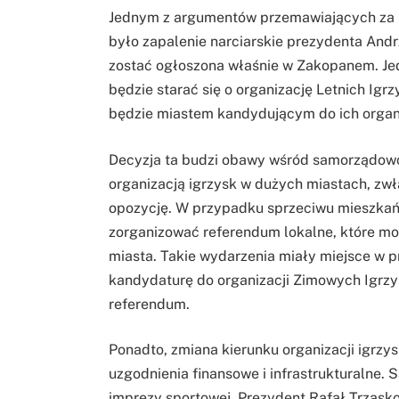
Jednym z argumentów przemawiających za
było zapalenie narciarskie prezydenta Andr
zostać ogłoszona właśnie w Zakopanem. Jed
będzie starać się o organizację Letnich Ig
będzie miastem kandydującym do ich organi
Decyzja ta budzi obawy wśród samorządowc
organizacją igrzysk w dużych miastach, zwł
opozycję. W przypadku sprzeciwu mieszkań
zorganizować referendum lokalne, które m
miasta. Takie wydarzenia miały miejsce w p
kandydaturę do organizacji Zimowych Igrzy
referendum.
Ponadto, zmiana kierunku organizacji igrzys
uzgodnienia finansowe i infrastrukturalne.
imprezy sportowej. Prezydent Rafał Trzasko