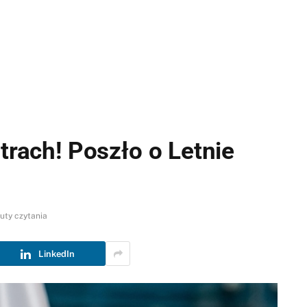
atrach! Poszło o Letnie
uty czytania
LinkedIn