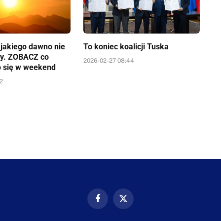
a jakiego dawno nie
To koniec koalicji Tuska
y. ZOBACZ co
2026-02-27 08:44
o się w weekend
52
Facebook
X
(Twitter)