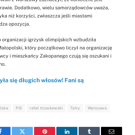
sprawie. Dodatkowo, wielu samorządowców uważa,
ka niż korzyści, zwłaszcza jeśli miastami
dza opozycja.
organizacji igrzysk olimpijskich wzbudziła
ałopolski, który początkowo liczył na organizację
cy i mieszkańcy Zakopanego czują się oszukani i
no.
ła się długich włosów! Fani są
lska
PiS
rafał trzaskowski
Tatry
Warszawa