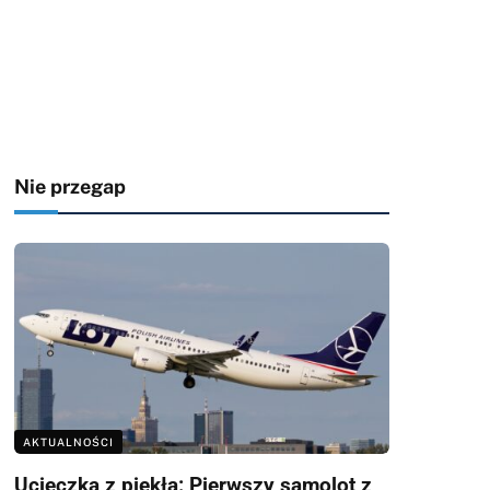
Nie przegap
AKTUALNOŚCI
Ucieczka z piekła: Pierwszy samolot z