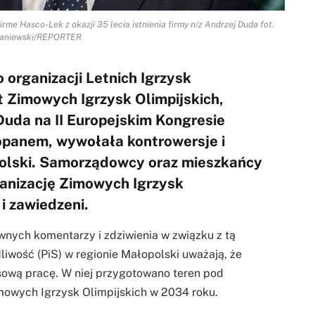
me Hasco-Lek z okazji 35 lecia istnienia firmy n/z Andrzej Duda fot.
Kaniewski/REPORTER
 organizacji Letnich Igrzysk
t Zimowych Igrzysk Olimpijskich,
Duda na II Europejskim Kongresie
kopanem, wywołała kontrowersje i
polski. Samorządowcy oraz mieszkańcy
ganizację Zimowych Igrzysk
 i zawiedzeni.
wnych komentarzy i zdziwienia w związku z tą
liwość (PiS) w regionie Małopolski uważają, że
isową pracę. W niej przygotowano teren pod
owych Igrzysk Olimpijskich w 2034 roku.