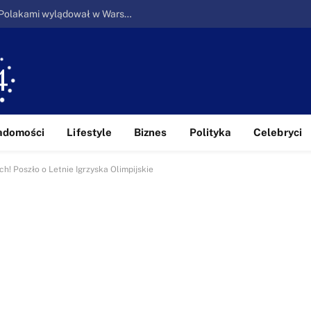
Ucieczka z piekła: Pierwszy samolot z Polakami wylądował w Warszawie
adomości
Lifestyle
Biznes
Polityka
Celebryci
ch! Poszło o Letnie Igrzyska Olimpijskie