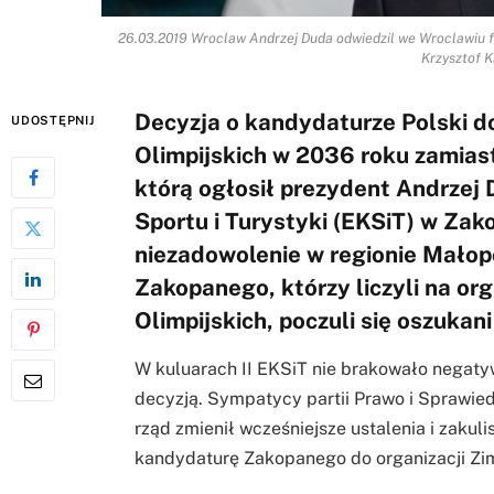
26.03.2019 Wroclaw Andrzej Duda odwiedzil we Wroclawiu fir
Krzysztof 
Decyzja o kandydaturze Polski do
UDOSTĘPNIJ
Olimpijskich w 2036 roku zamias
którą ogłosił prezydent Andrzej 
Sportu i Turystyki (EKSiT) w Za
niezadowolenie w regionie Mało
Zakopanego, którzy liczyli na or
Olimpijskich, poczuli się oszukani
W kuluarach II EKSiT nie brakowało negaty
decyzją. Sympatycy partii Prawo i Sprawied
rząd zmienił wcześniejsze ustalenia i zakul
kandydaturę Zakopanego do organizacji Zim