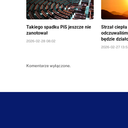
Takiego spadku PiS jeszcze nie
Strzał ciepł
zanotował
odczuwaliśm
będzie dział
2026-02-28 08:02
2026-02-27 13:
Komentarze wyłączone.