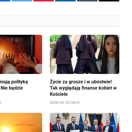
Facebook
Twitter
Pinterest
LinkedIn
Tumblr
Email
iają politykę
Życie za grosze i w ubóstwie!
 Nie będzie
Tak wyglądają finanse kobiet w
Kościele
0
2026-03-03 08:51