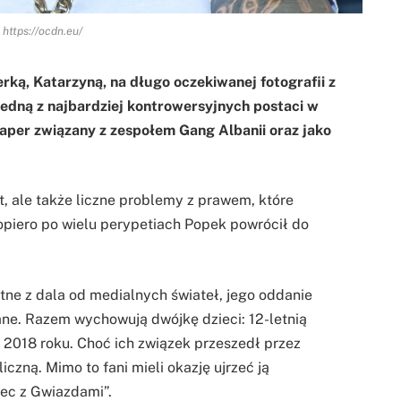
 https://ocdn.eu/
rką, Katarzyną, na długo oczekiwanej fotografii z
 jedną z najbardziej kontrowersyjnych postaci w
raper związany z zespołem Gang Albanii oraz jako
rt, ale także liczne problemy z prawem, które
piero po wielu perypetiach Popek powrócił do
ne z dala od medialnych świateł, jego oddanie
ne. Razem wychowują dwójkę dzieci: 12-letnią
 w 2018 roku. Choć ich związek przeszedł przez
czną. Mimo to fani mieli okazję ujrzeć ją
ec z Gwiazdami”.