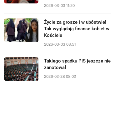
2026-03-03 11:20
Życie za grosze i w ubóstwie!
Tak wyglądają finanse kobiet w
Kościele
2026-03-03 08:51
Takiego spadku PiS jeszcze nie
zanotował
2026-02-28 08:02