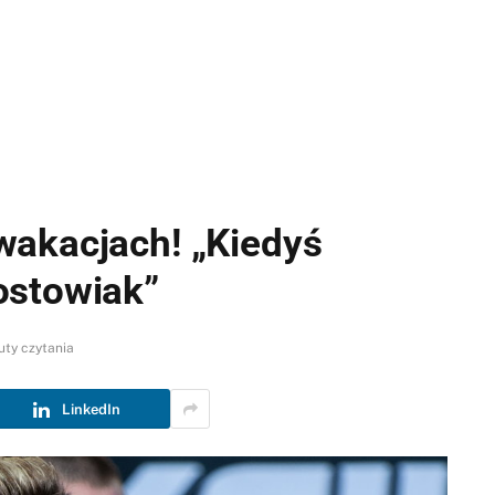
wakacjach! „Kiedyś
ostowiak”
uty czytania
LinkedIn