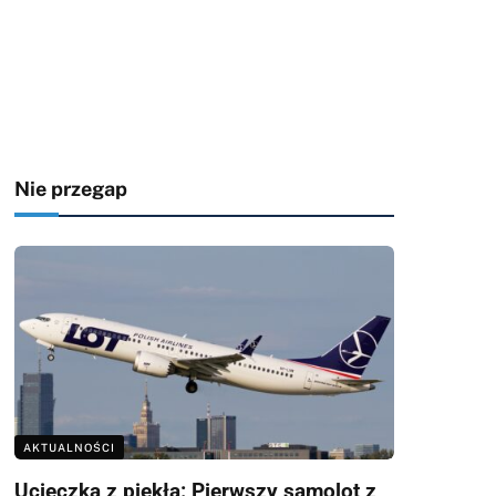
Nie przegap
AKTUALNOŚCI
Ucieczka z piekła: Pierwszy samolot z