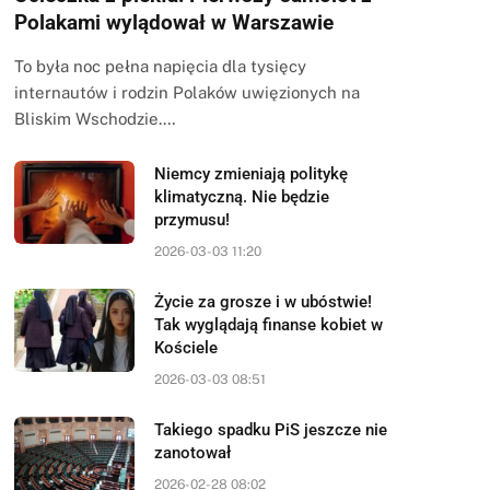
Polakami wylądował w Warszawie
To była noc pełna napięcia dla tysięcy
internautów i rodzin Polaków uwięzionych na
Bliskim Wschodzie.…
Niemcy zmieniają politykę
klimatyczną. Nie będzie
przymusu!
2026-03-03 11:20
Życie za grosze i w ubóstwie!
Tak wyglądają finanse kobiet w
Kościele
2026-03-03 08:51
Takiego spadku PiS jeszcze nie
zanotował
2026-02-28 08:02