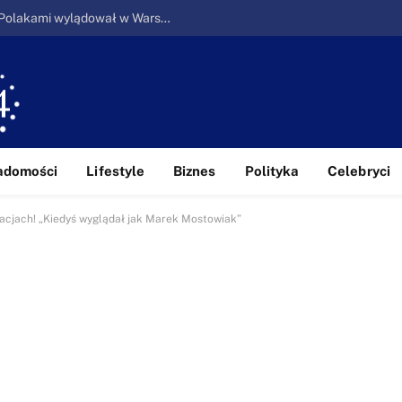
Ucieczka z piekła: Pierwszy samolot z Polakami wylądował w Warszawie
adomości
Lifestyle
Biznes
Polityka
Celebryci
cjach! „Kiedyś wyglądał jak Marek Mostowiak”