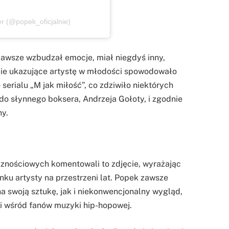
r (@popek_oficjalnie)
awsze wzbudzał emocje, miał niegdyś inny,
cie ukazujące artystę w młodości spowodowało
serialu „M jak miłość”, co zdziwiło niektórych
do słynnego boksera, Andrzeja Gołoty, i zgodnie
ny.
cznościowych komentowali to zdjęcie, wyrażając
nku artysty na przestrzeni lat. Popek zawsze
na swoją sztukę, jak i niekonwencjonalny wygląd,
ci wśród fanów muzyki hip-hopowej.