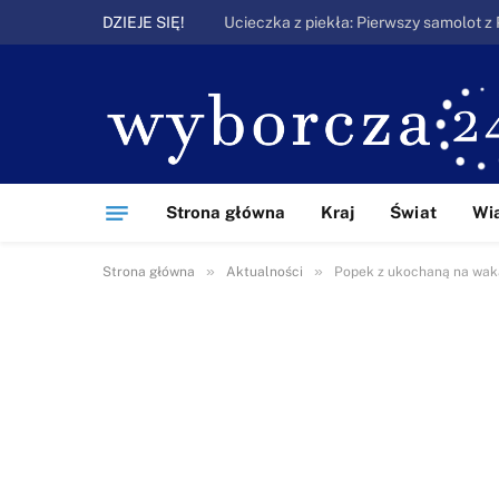
DZIEJE SIĘ!
Strona główna
Kraj
Świat
Wi
»
»
Strona główna
Aktualności
Popek z ukochaną na waka