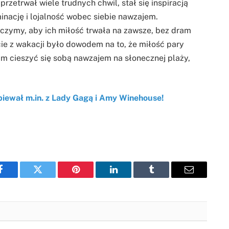
przetrwał wiele trudnych chwil, stał się inspiracją
minację i lojalność wobec siebie nawzajem.
życzymy, aby ich miłość trwała na zawsze, bez dram
cie z wakacji było dowodem na to, że miłość pary
m cieszyć się sobą nawzajem na słonecznej plaży,
Śpiewał m.in. z Lady Gagą i Amy Winehouse!
Facebook
Twitter
Pinterest
LinkedIn
Tumblr
Email