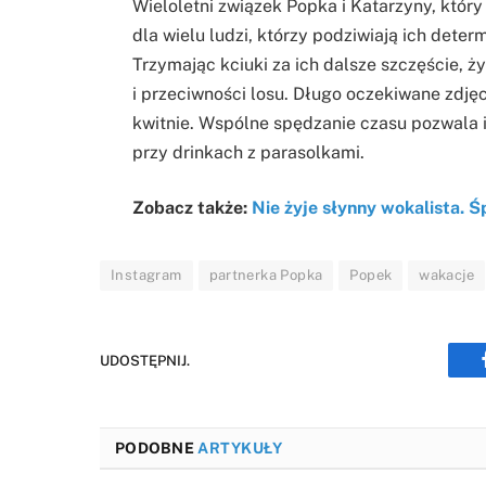
Wieloletni związek Popka i Katarzyny, który 
dla wielu ludzi, którzy podziwiają ich deter
Trzymając kciuki za ich dalsze szczęście, 
i przeciwności losu. Długo oczekiwane zdję
kwitnie. Wspólne spędzanie czasu pozwala i
przy drinkach z parasolkami.
Zobacz także:
Nie żyje słynny wokalista. 
Instagram
partnerka Popka
Popek
wakacje
UDOSTĘPNIJ.
PODOBNE
ARTYKUŁY