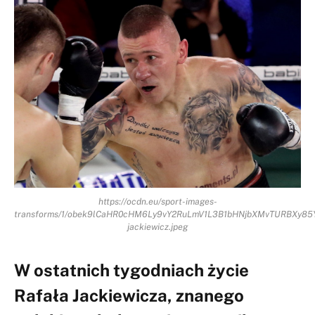
https://ocdn.eu/sport-images-
transforms/1/obek9lCaHR0cHM6Ly9vY2RuLmV1L3B1bHNjbXMvTURBX
jackiewicz.jpeg
W ostatnich tygodniach życie
Rafała Jackiewicza, znanego