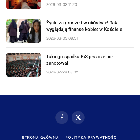
2026-03-03 11:20
Życie za grosze i w ubóstwie! Tak
wyglądają finanse kobiet w Kościele
2026-03-03 08:51
Takiego spadku PiS jeszcze nie
zanotował
2026-02-28 08:02
Facebook
X
(Twitter)
STRONA GŁÓWNA
POLITYKA PRYWATNOŚCI