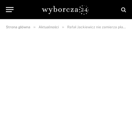
»
»
Strona główna
Aktualności
Rafał Jackiewicz nie zamierza płacić alimentów! Wszystko przez konflikt z…