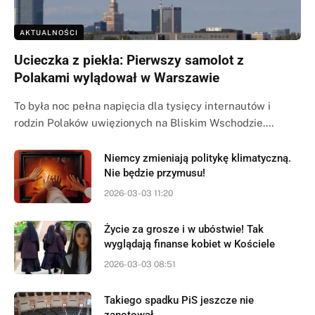
AKTUALNOŚCI
Ucieczka z piekła: Pierwszy samolot z
Polakami wylądował w Warszawie
To była noc pełna napięcia dla tysięcy internautów i
rodzin Polaków uwięzionych na Bliskim Wschodzie.…
Niemcy zmieniają politykę klimatyczną.
Nie będzie przymusu!
2026-03-03 11:20
Życie za grosze i w ubóstwie! Tak
wyglądają finanse kobiet w Kościele
2026-03-03 08:51
Takiego spadku PiS jeszcze nie
zanotował