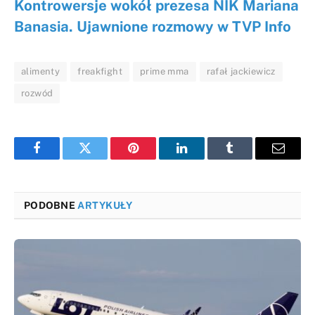
Kontrowersje wokół prezesa NIK Mariana
Banasia. Ujawnione rozmowy w TVP Info
alimenty
freakfight
prime mma
rafał jackiewicz
rozwód
Facebook
Twitter
Pinterest
LinkedIn
Tumblr
Email
PODOBNE
ARTYKUŁY