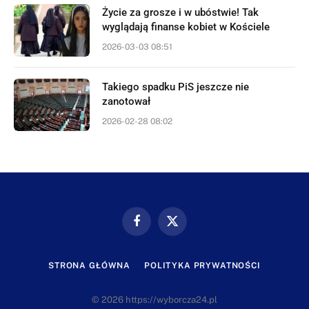
Życie za grosze i w ubóstwie! Tak
wyglądają finanse kobiet w Kościele
2026-03-03 08:51
Takiego spadku PiS jeszcze nie
zanotował
2026-02-28 08:02
Facebook
X
(Twitter)
STRONA GŁÓWNA
POLITYKA PRYWATNOŚCI
© 2026 https://wyborcza24.pl