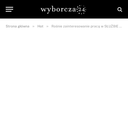
»
»
Strona główna
Hot
Rośnie zainteresowanie pracą w SŁUŻBIE GRANICZNEJ! To pokłosie kryzysu migracyjnego?