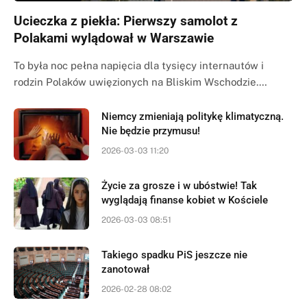
Ucieczka z piekła: Pierwszy samolot z
Polakami wylądował w Warszawie
To była noc pełna napięcia dla tysięcy internautów i
rodzin Polaków uwięzionych na Bliskim Wschodzie.…
Niemcy zmieniają politykę klimatyczną.
Nie będzie przymusu!
2026-03-03 11:20
Życie za grosze i w ubóstwie! Tak
wyglądają finanse kobiet w Kościele
2026-03-03 08:51
Takiego spadku PiS jeszcze nie
zanotował
2026-02-28 08:02