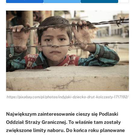
https://pixabay.com/pl/photos/indyjski-dziecko-drut-kolczasty-1717192/
Największym zainteresowanie cieszy się Podlaski
Oddział Straży Granicznej. To właśnie tam zostały
zwiększone limity naboru. Do końca roku planowane