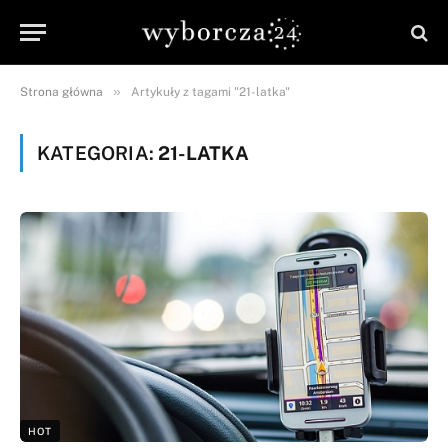
»
Strona główna
Artykuły z tagami "21-latka"
KATEGORIA:
21-LATKA
HOT