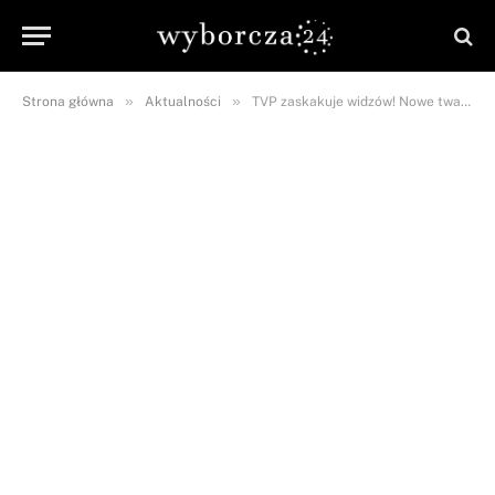
»
»
Strona główna
Aktualności
TVP zaskakuje widzów! Nowe twarze wystąpiły w wieczornych wiadomościach