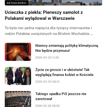
AKTUALNOŚCI
Ucieczka z piekła: Pierwszy samolot z
Polakami wylądował w Warszawie
To była noc pełna napięcia dla tysięcy internautów i
rodzin Polaków uwięzionych na Bliskim Wschodzie.…
Niemcy zmieniają politykę klimatyczną.
Nie będzie przymusu!
2026-03-03 11:20
Życie za grosze i w ubóstwie! Tak
wyglądają finanse kobiet w Kościele
2026-03-03 08:51
Takiego spadku PiS jeszcze nie
zanotował
2026-02-28 08:02