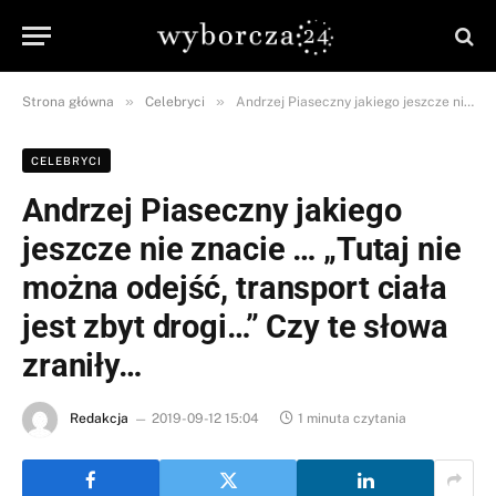
»
»
Strona główna
Celebryci
Andrzej Piaseczny jakiego jeszcze nie znacie … „Tutaj nie można odejść, transport ciała jest zbyt drogi…” Czy te słowa zraniły…
CELEBRYCI
Andrzej Piaseczny jakiego
jeszcze nie znacie … „Tutaj nie
można odejść, transport ciała
jest zbyt drogi…” Czy te słowa
zraniły…
Redakcja
2019-09-12 15:04
1 minuta czytania