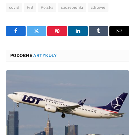
covid
PiS
Polska
szczepionki
zdrowie
Facebook
Twitter
Pinterest
LinkedIn
Tumblr
Email
PODOBNE
ARTYKUŁY