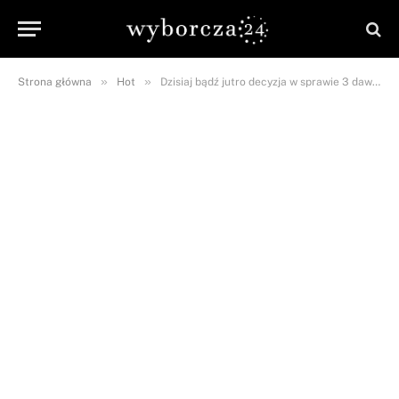
»
»
Strona główna
Hot
Dzisiaj bądź jutro decyzja w sprawie 3 dawki szczepionki!