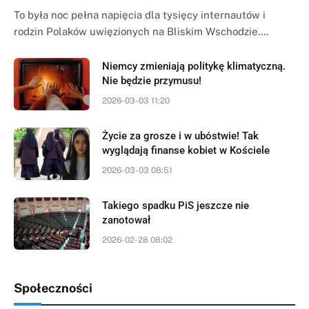
To była noc pełna napięcia dla tysięcy internautów i
rodzin Polaków uwięzionych na Bliskim Wschodzie.…
Niemcy zmieniają politykę klimatyczną.
Nie będzie przymusu!
2026-03-03 11:20
Życie za grosze i w ubóstwie! Tak
wyglądają finanse kobiet w Kościele
2026-03-03 08:51
Takiego spadku PiS jeszcze nie
zanotował
2026-02-28 08:02
Społeczności