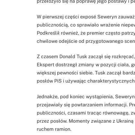
przełożyło się na poprawę jego postawy i p
W pierwszej części exposé Seweryn zauważ
publicznością, co sprawiało wrażenie niepe
Podkreślił również, że premier często patrz
chwilowe odejście od przygotowanego scena
Z czasem Donald Tusk zaczął się rozkręcać
Ekspert dostrzegł zmiany w pozycji ciała, g
większej pewności siebie. Tusk zaczął bard
posłów PiS i używając charakterystycznych 
Jednakże, pod koniec wystąpienia, Sewery
przejawiały się powtarzaniem informacji. P
publiczności, czasami tracąc równowagę, 
przez posłów. Momenty związane z Ukrainą b
ruchem ramion.