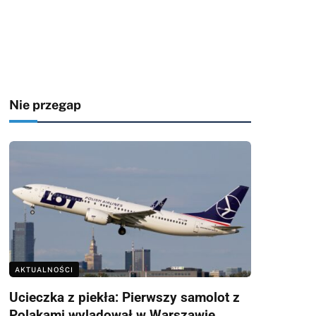
Nie przegap
AKTUALNOŚCI
Ucieczka z piekła: Pierwszy samolot z
Polakami wylądował w Warszawie