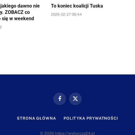
a jakiego dawno nie
To koniec koalicji Tuska
y. ZOBACZ co
2026-02-27 08:44
o się w weekend
52
Facebook
X
(Twitter)
STRONA GŁÓWNA
POLITYKA PRYWATNOŚCI
© 2026 https://wyborcza24.pl