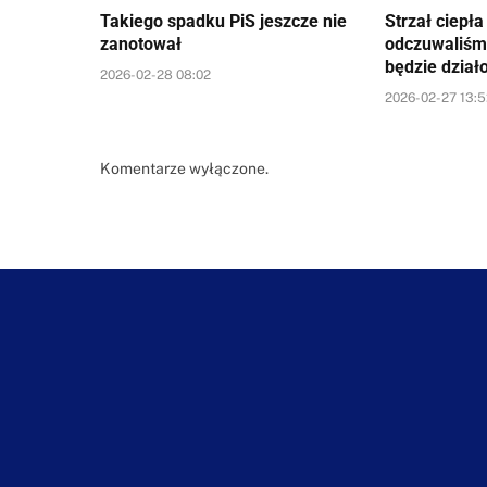
Takiego spadku PiS jeszcze nie
Strzał ciepł
zanotował
odczuwaliśm
będzie dział
2026-02-28 08:02
2026-02-27 13:
Komentarze wyłączone.