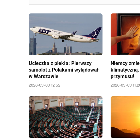
Ucieczka z piekła: Pierwszy
Niemcy zmien
samolot z Polakami wylądował
klimatyczną.
w Warszawie
przymusu!
2026-03-03 12:52
2026-03-03 11:2