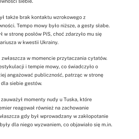
ewności siebie.
ył także brak kontaktu wzrokowego z
wności. Tempo mowy było niższe, a gesty słabe.
ył w stronę posłów PiS, choć zdarzyło mu się
riusza w kwestii Ukrainy.
, zwłaszcza w momencie przytaczania cytatów.
estykulacji i tempie mowy, co świadczyło o
ziej angażować publiczność, patrząc w stronę
dla siebie gestów.
n zauważył momenty nudy u Tuska, które
remier reagował również na zachowanie
zwłaszcza gdy był wprowadzany w zakłopotanie
yły dla niego wyzwaniem, co objawiało się m.in.