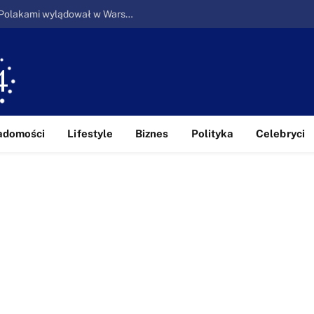
Ucieczka z piekła: Pierwszy samolot z Polakami wylądował w Warszawie
adomości
Lifestyle
Biznes
Polityka
Celebryci