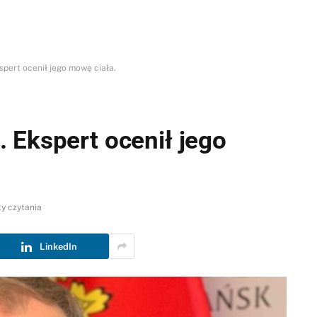
pert ocenił jego mowę ciała.
 Ekspert ocenił jego
ty czytania
LinkedIn