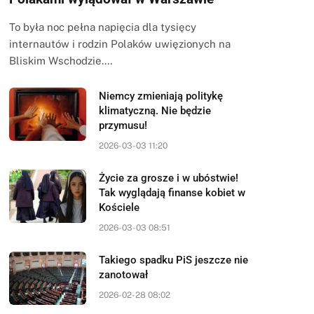
To była noc pełna napięcia dla tysięcy
internautów i rodzin Polaków uwięzionych na
Bliskim Wschodzie.…
Niemcy zmieniają politykę
klimatyczną. Nie będzie
przymusu!
2026-03-03 11:20
Życie za grosze i w ubóstwie!
Tak wyglądają finanse kobiet w
Kościele
2026-03-03 08:51
Takiego spadku PiS jeszcze nie
zanotował
2026-02-28 08:02