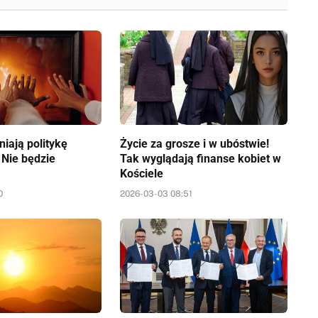
iają politykę
Życie za grosze i w ubóstwie!
 Nie będzie
Tak wyglądają finanse kobiet w
Kościele
0
2026-03-03 08:51