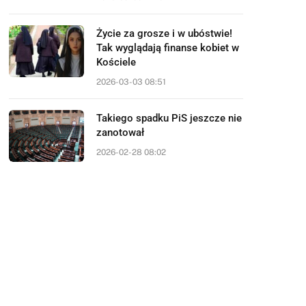
Życie za grosze i w ubóstwie!
Tak wyglądają finanse kobiet w
Kościele
2026-03-03 08:51
Takiego spadku PiS jeszcze nie
zanotował
2026-02-28 08:02