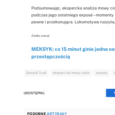
Podsumowując, ekspercka analiza mowy cia
podczas jego ostatniego exposé – momenty n
pewne i przekonujące. Lokomotywa ruszyła,
Źródło: onet.pl
MEKSYK: co 15 minut ginie jedna os
przestępczością
Donald Tusk
ekspert od mowy ciała
expose
UDOSTĘPNIJ.
PODOBNE
ARTYKUŁY