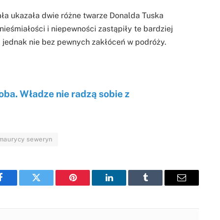
ła ukazała dwie różne twarze Donalda Tuska
ieśmiałości i niepewności zastąpiły te bardziej
 jednak nie bez pewnych zakłóceń w podróży.
oba. Władze nie radzą sobie z
maurycy seweryn
Facebook
Twitter
Pinterest
LinkedIn
Tumblr
Email