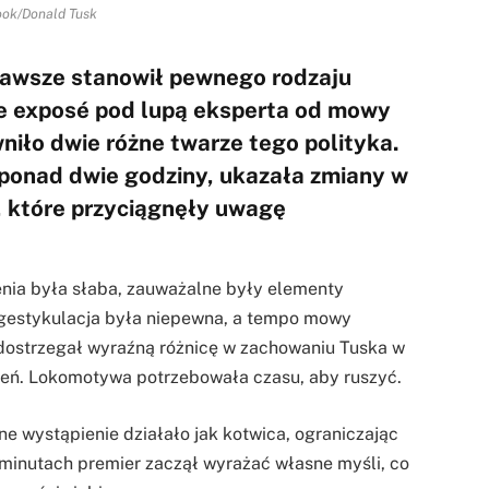
ok/Donald Tusk
zawsze stanowił pewnego rodzaju
ie exposé pod lupą eksperta od mowy
iło dwie różne twarze tego polityka.
 ponad dwie godziny, ukazała zmiany w
 które przyciągnęły uwagę
nia była słaba, zauważalne były elementy
, gestykulacja była niepewna, a tempo mowy
 dostrzegał wyraźną różnicę w zachowaniu Tuska w
ień. Lokomotywa potrzebowała czasu, aby ruszyć.
e wystąpienie działało jak kotwica, ograniczając
 minutach premier zaczął wyrażać własne myśli, co