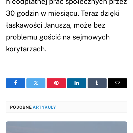
nieodpłatnej prac społecznych przez
30 godzin w miesiącu. Teraz dzięki
łaskawości Janusza, może bez
problemu gościć na sejmowych
korytarzach.
Facebook
Twitter
Pinterest
LinkedIn
Tumblr
Email
PODOBNE
ARTYKUŁY