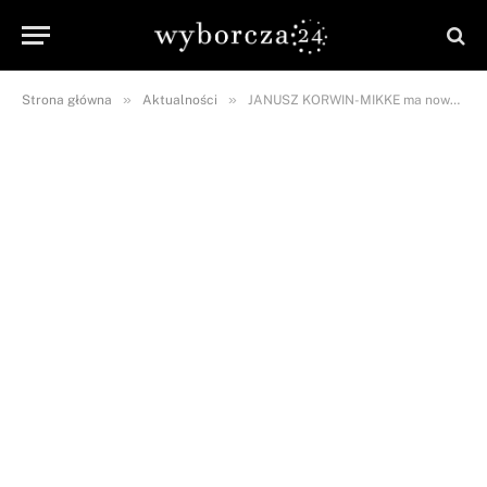
»
»
Strona główna
Aktualności
JANUSZ KORWIN-MIKKE ma nowych asystentów. Zatrudnił… CAŁĄ RODZINĘ!