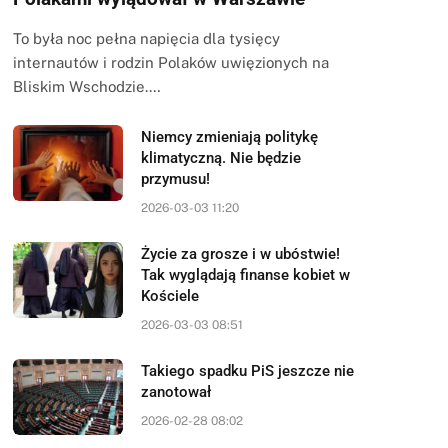
To była noc pełna napięcia dla tysięcy
internautów i rodzin Polaków uwięzionych na
Bliskim Wschodzie.…
Niemcy zmieniają politykę
klimatyczną. Nie będzie
przymusu!
2026-03-03 11:20
Życie za grosze i w ubóstwie!
Tak wyglądają finanse kobiet w
Kościele
2026-03-03 08:51
Takiego spadku PiS jeszcze nie
zanotował
2026-02-28 08:02