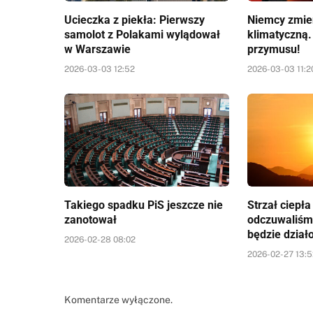
Ucieczka z piekła: Pierwszy
Niemcy zmien
samolot z Polakami wylądował
klimatyczną.
w Warszawie
przymusu!
2026-03-03 12:52
2026-03-03 11:2
Takiego spadku PiS jeszcze nie
Strzał ciepł
zanotował
odczuwaliśm
będzie dział
2026-02-28 08:02
2026-02-27 13:
Komentarze wyłączone.