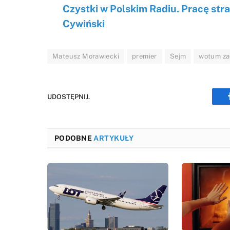
Czystki w Polskim Radiu. Pracę stra
Cywiński
Mateusz Morawiecki
premier
Sejm
wotum za
UDOSTĘPNIJ.
PODOBNE
ARTYKUŁY