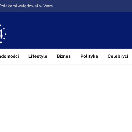
Ucieczka z piekła: Pierwszy samolot z Polakami wylądował w Warszawie
adomości
Lifestyle
Biznes
Polityka
Celebryci