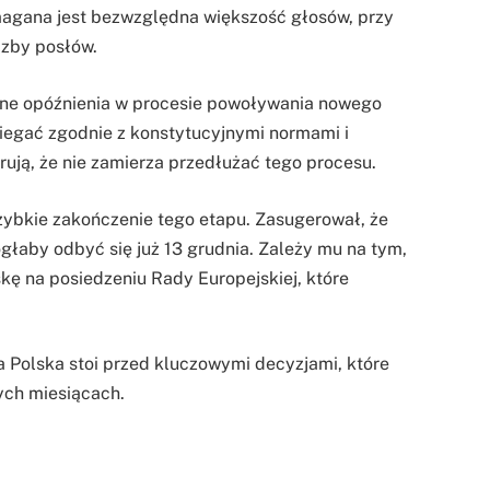
magana jest bezwzględna większość głosów, przy
czby posłów.
lne opóźnienia w procesie powoływania nowego
biegać zgodnie z konstytucyjnymi normami i
rują, że nie zamierza przedłużać tego procesu.
szybkie zakończenie tego etapu. Zasugerował, że
łaby odbyć się już 13 grudnia. Zależy mu na tym,
ę na posiedzeniu Rady Europejskiej, które
a Polska stoi przed kluczowymi decyzjami, które
ych miesiącach.