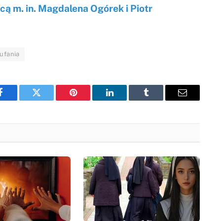
cą m. in. Magdalena Ogórek i Piotr
ufania
Facebook
Twitter
Pinterest
LinkedIn
Tumblr
Email