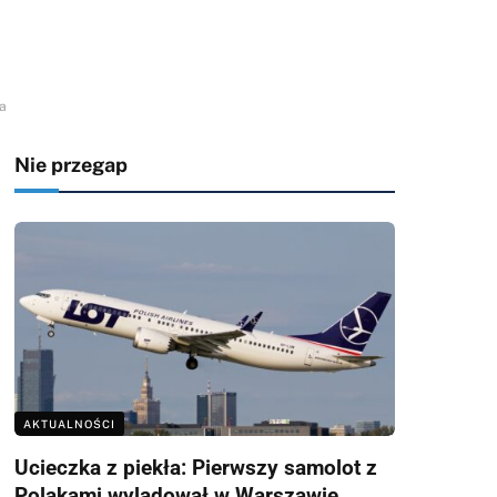
a
Nie przegap
AKTUALNOŚCI
Ucieczka z piekła: Pierwszy samolot z
Polakami wylądował w Warszawie