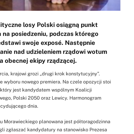
ityczne losy Polski osiągną punkt
a na posiedzeniu, podczas którego
edstawi swoje exposé. Następnie
anie nad udzieleniem rządowi wotum
a obecnej ekipy rządzącej.
ia, krajowi grozi „drugi krok konstytucyjny”.
e wyboru nowego premiera. Na czele opozycji stoi
 który jest kandydatem wspólnym Koalicji
owego, Polski 2050 oraz Lewicy. Harmonogram
ecydującego dnia.
du Morawieckiego planowana jest półtoragodzinna
ogli zgłaszać kandydatury na stanowisko Prezesa