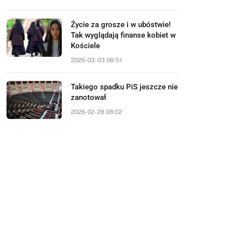
Życie za grosze i w ubóstwie!
Tak wyglądają finanse kobiet w
Kościele
2026-03-03 08:51
Takiego spadku PiS jeszcze nie
zanotował
2026-02-28 08:02