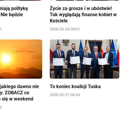
iają politykę
Życie za grosze i w ubóstwie!
 Nie będzie
Tak wyglądają finanse kobiet w
Kościele
0
2026-03-03 08:51
a jakiego dawno nie
To koniec koalicji Tuska
y. ZOBACZ co
2026-02-27 08:44
o się w weekend
52