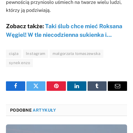
pewnością przyniosło uśmiech na twarze wielu ludzi,
którzy ją podziwiają.
Zobacz także:
Taki ślub chce mieć Roksana
Węgiel! W tle niecodzienna sukienka i…
ciąża
Instagram
małgorzata tomaszewska
synek enzo
Facebook
Twitter
Pinterest
LinkedIn
Tumblr
Email
PODOBNE
ARTYKUŁY