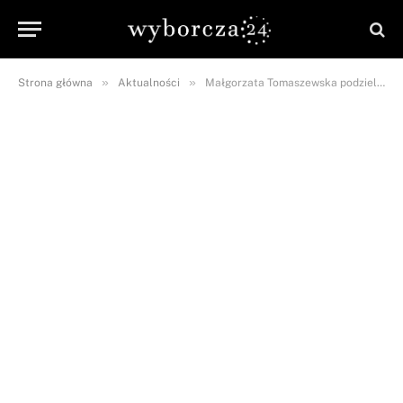
»
»
Strona główna
Aktualności
Małgorzata Tomaszewska podzieliła się radosną nowiną! Gratulacje płyną z każdej strony!