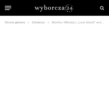
»
»
Strona główna
Celebryci
Monika i Mikołaj z „Love Island” wrócili do siebie?! Szczere wyznanie uczestników.