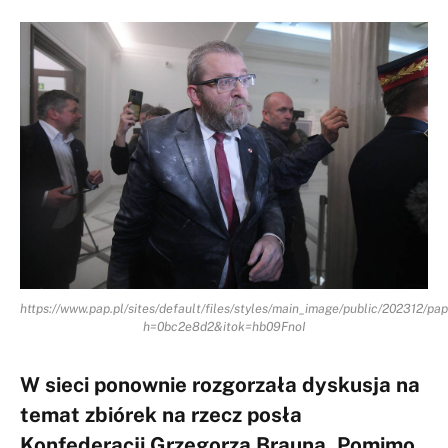
https://www.pap.pl/sites/default/files/styles/main_image/public/202312/pa
h=0bc2e8d2&itok=hb09FnoI
W sieci ponownie rozgorzała dyskusja na
temat zbiórek na rzecz posła
Konfederacji Grzegorza Brauna. Pomimo