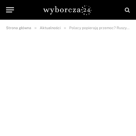
»
»
Strona główna
Aktualności
Polacy popierają przemoc? Ruszyły zbiórki na rzecz posła Grzegorza Brauna