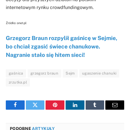
internetowym rynku crowdfundingowym.
Źródło: onet.pl
Grzegorz Braun rozpylił gaśnicę w Sejmie,
bo chciał zgasić świece chanukowe.
Nagranie stało się hitem sieci!
gaśnica
grzegorz braun
Sejm
ugaszenie chanuki
zrzutka.pl
Facebook
Twitter
Pinterest
LinkedIn
Tumblr
Email
PODOBNE
ARTYKUŁY