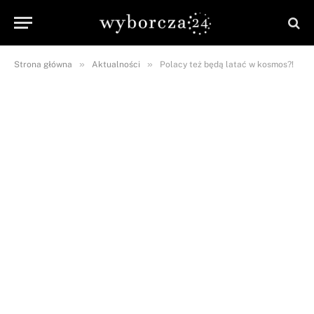
»
»
Strona główna
Aktualności
Polacy też będą latać w kosmos?!