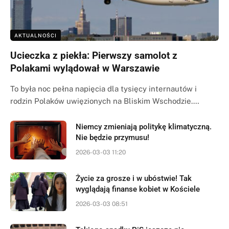
AKTUALNOŚCI
Ucieczka z piekła: Pierwszy samolot z
Polakami wylądował w Warszawie
To była noc pełna napięcia dla tysięcy internautów i
rodzin Polaków uwięzionych na Bliskim Wschodzie.…
Niemcy zmieniają politykę klimatyczną.
Nie będzie przymusu!
2026-03-03 11:20
Życie za grosze i w ubóstwie! Tak
wyglądają finanse kobiet w Kościele
2026-03-03 08:51