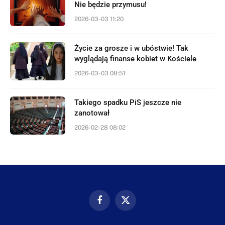
Nie będzie przymusu!
2026-03-03 11:20
Życie za grosze i w ubóstwie! Tak
wyglądają finanse kobiet w Kościele
2026-03-03 08:51
Takiego spadku PiS jeszcze nie
zanotował
2026-02-28 08:02
Facebook
X
(Twitter)