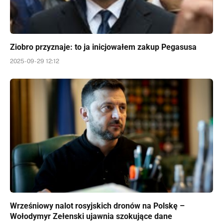
Ziobro przyznaje: to ja inicjowałem zakup Pegasusa
2025-09-29 12:12
Wrześniowy nalot rosyjskich dronów na Polskę –
Wołodymyr Zełenski ujawnia szokujące dane