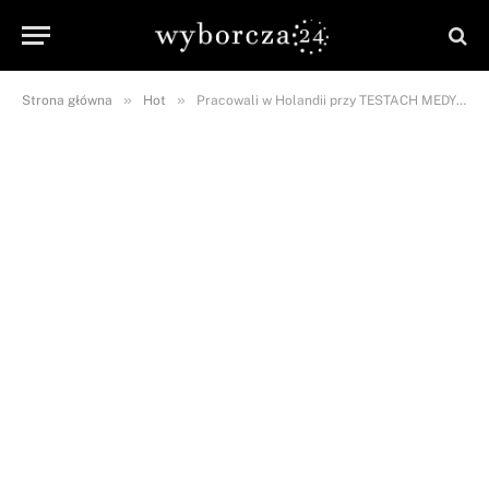
»
»
Strona główna
Hot
Pracowali w Holandii przy TESTACH MEDYCZNYCH. Właśnie ZNALEZIONO ICH CIAŁA!