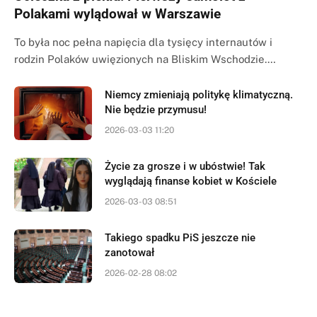
Polakami wylądował w Warszawie
To była noc pełna napięcia dla tysięcy internautów i
rodzin Polaków uwięzionych na Bliskim Wschodzie.…
Niemcy zmieniają politykę klimatyczną.
Nie będzie przymusu!
2026-03-03 11:20
Życie za grosze i w ubóstwie! Tak
wyglądają finanse kobiet w Kościele
2026-03-03 08:51
Takiego spadku PiS jeszcze nie
zanotował
2026-02-28 08:02