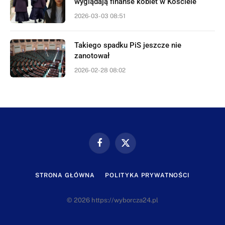
wyglądają finanse kobiet w Kościele
2026-03-03 08:51
Takiego spadku PiS jeszcze nie
zanotował
2026-02-28 08:02
Facebook
X
(Twitter)
STRONA GŁÓWNA
POLITYKA PRYWATNOŚCI
© 2026 https://wyborcza24.pl