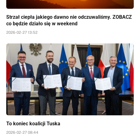
Strzał ciepła jakiego dawno nie odczuwaliśmy. ZOBACZ
co będzie działo się w weekend
2026-02-27 13:52
To koniec koalicji Tuska
2026-02-27 08:44