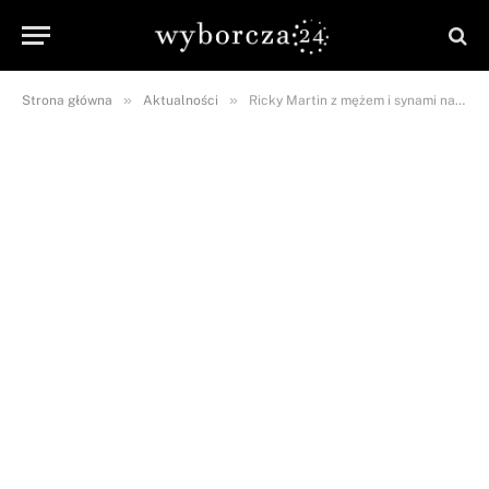
»
»
Strona główna
Aktualności
Ricky Martin z mężem i synami na gali Human Rights: „Jesteśmy w ciąży!”