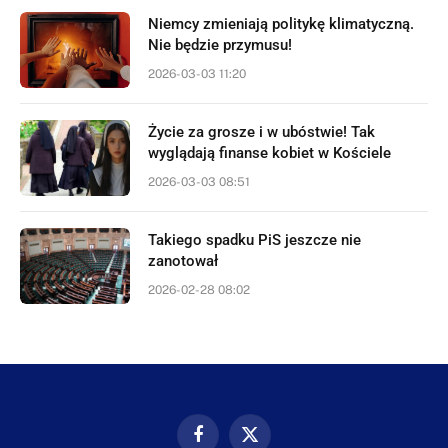
Niemcy zmieniają politykę klimatyczną.
Nie będzie przymusu!
2026-03-03 11:20
Życie za grosze i w ubóstwie! Tak
wyglądają finanse kobiet w Kościele
2026-03-03 08:51
Takiego spadku PiS jeszcze nie
zanotował
2026-02-28 08:02
Facebook
X