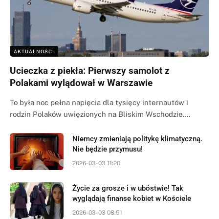
AKTUALNOŚCI
Ucieczka z piekła: Pierwszy samolot z
Polakami wylądował w Warszawie
To była noc pełna napięcia dla tysięcy internautów i
rodzin Polaków uwięzionych na Bliskim Wschodzie.…
Niemcy zmieniają politykę klimatyczną.
Nie będzie przymusu!
2026-03-03 11:20
Życie za grosze i w ubóstwie! Tak
wyglądają finanse kobiet w Kościele
2026-03-03 08:51