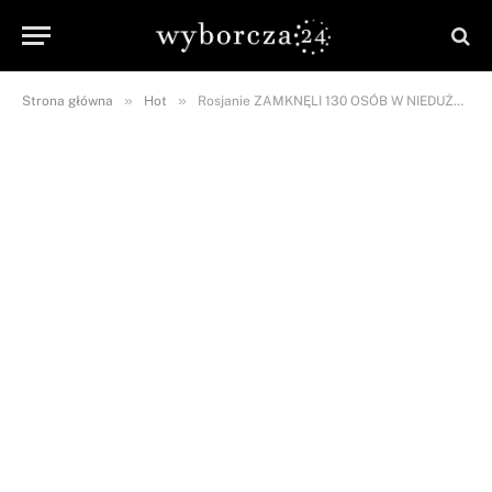
»
»
Strona główna
Hot
Rosjanie ZAMKNĘLI 130 OSÓB W NIEDUŻEJ PIWNICY. DZIECI spały obok ZWŁOK.