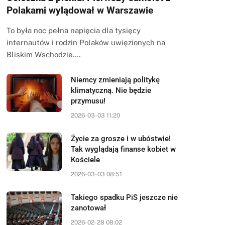
Polakami wylądował w Warszawie
To była noc pełna napięcia dla tysięcy
internautów i rodzin Polaków uwięzionych na
Bliskim Wschodzie.…
Niemcy zmieniają politykę
klimatyczną. Nie będzie
przymusu!
2026-03-03 11:20
Życie za grosze i w ubóstwie!
Tak wyglądają finanse kobiet w
Kościele
2026-03-03 08:51
Takiego spadku PiS jeszcze nie
zanotował
2026-02-28 08:02