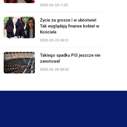
2026-03-03 11:20
Życie za grosze i w ubóstwie!
Tak wyglądają finanse kobiet w
Kościele
2026-03-03 08:51
Takiego spadku PiS jeszcze nie
zanotował
2026-02-28 08:02