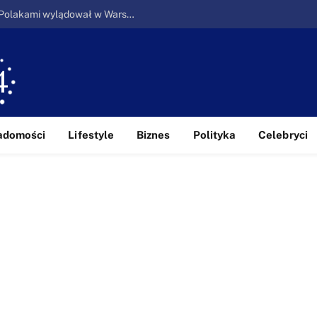
Ucieczka z piekła: Pierwszy samolot z Polakami wylądował w Warszawie
adomości
Lifestyle
Biznes
Polityka
Celebryci