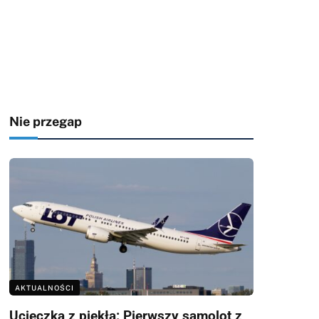
Nie przegap
AKTUALNOŚCI
Ucieczka z piekła: Pierwszy samolot z