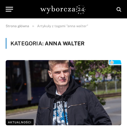
»
Strona główna
Artykuły z tagami "anna walter"
KATEGORIA:
ANNA WALTER
AKTUALNOŚCI