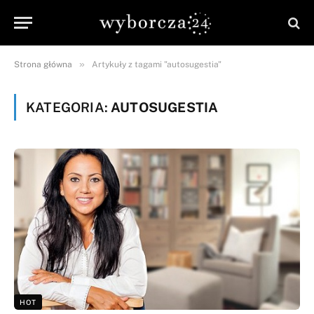
»
Strona główna
Artykuły z tagami "autosugestia"
KATEGORIA:
AUTOSUGESTIA
HOT