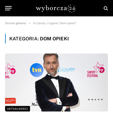
»
Strona główna
Artykuły z tagami "dom opieki"
KATEGORIA:
DOM OPIEKI
AKTUALNOŚCI