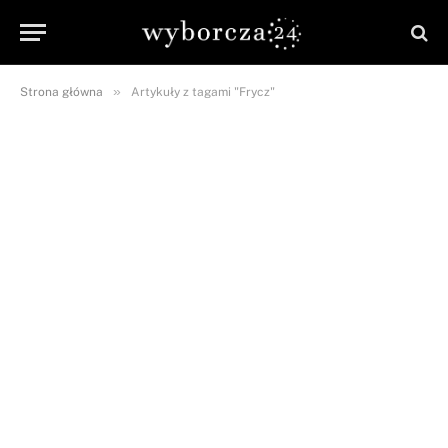
»
Strona główna
Artykuły z tagami "Frycz"