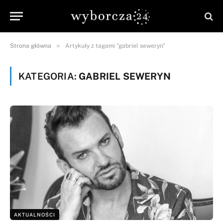
»
Strona główna
Artykuły z tagami "gabriel seweryn"
KATEGORIA:
GABRIEL SEWERYN
AKTUALNOŚCI