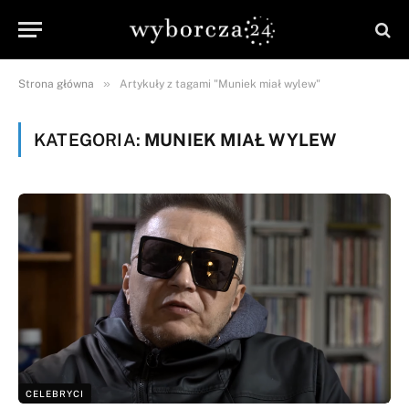
»
Strona główna
Artykuły z tagami "Muniek miał wylew"
KATEGORIA:
MUNIEK MIAŁ WYLEW
CELEBRYCI