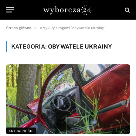
»
Strona główna
Artykuły z tagami "obywatele ukrainy"
KATEGORIA:
OBYWATELE UKRAINY
AKTUALNOŚCI