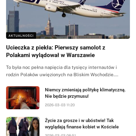
AKTUALNOŚCI
Ucieczka z piekła: Pierwszy samolot z
Polakami wylądował w Warszawie
To była noc pełna napięcia dla tysięcy internautów i
rodzin Polaków uwięzionych na Bliskim Wschodzie.…
Niemcy zmieniają politykę klimatyczną.
Nie będzie przymusu!
2026-03-03 11:20
Życie za grosze i w ubóstwie! Tak
wyglądają finanse kobiet w Kościele
2026-03-03 08:51