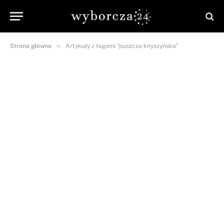
»
Strona główna
Artykuły z tagami "puszcza knyszyńska"