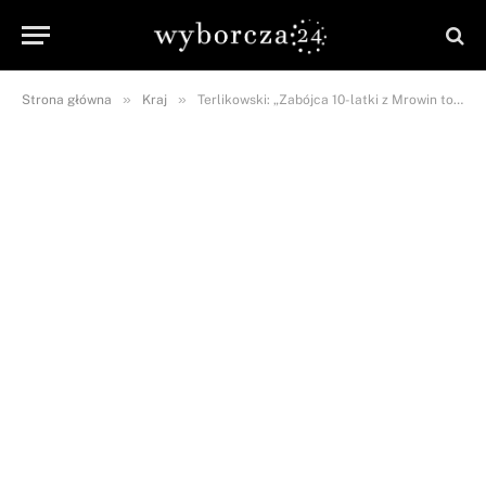
»
»
Strona główna
Kraj
Terlikowski: „Zabójca 10-latki z Mrowin to nadal CZŁOWIEK”