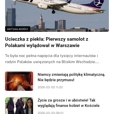
AKTUALNOŚCI
Ucieczka z piekła: Pierwszy samolot z
Polakami wylądował w Warszawie
To była noc pełna napięcia dla tysięcy internautów i
rodzin Polaków uwięzionych na Bliskim Wschodzie.…
Niemcy zmieniają politykę klimatyczną.
Nie będzie przymusu!
2026-03-03 11:20
Życie za grosze i w ubóstwie! Tak
wyglądają finanse kobiet w Kościele
2026-03-03 08:51