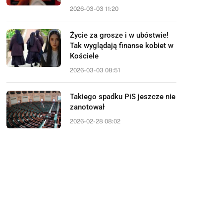
2026-03-03 11:20
Życie za grosze i w ubóstwie!
Tak wyglądają finanse kobiet w
Kościele
2026-03-03 08:51
Takiego spadku PiS jeszcze nie
zanotował
2026-02-28 08:02