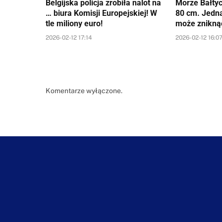
Belgijska policja zrobiła nalot na
Morze Bałtyc
… biura Komisji Europejskiej! W
80 cm. Jedn
tle miliony euro!
może znikną
2026-02-12 17:14
2026-02-12 16:0
Komentarze wyłączone.