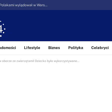
Ucieczka z piekła: Pierwszy samolot z Polakami wylądował w Warszawie
adomości
Lifestyle
Biznes
Polityka
Celebryci
 w oborze ze zwierzętami! Dziecko było wykorzystywane…