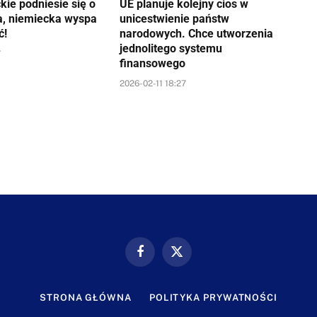
kie podniesie się o
UE planuje kolejny cios w
a, niemiecka wyspa
unicestwienie państw
ć!
narodowych. Chce utworzenia
jednolitego systemu
7
finansowego
2026-02-11 18:27
Facebook
X
(Twitter)
STRONA GŁÓWNA
POLITYKA PRYWATNOŚCI