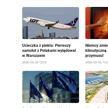
Ucieczka z piekła: Pierwszy
Niemcy zmien
samolot z Polakami wylądował
klimatyczną.
w Warszawie
przymusu!
2026-03-03 12:52
2026-03-03 11:2