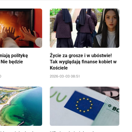
iają politykę
Życie za grosze i w ubóstwie!
 Nie będzie
Tak wyglądają finanse kobiet w
Kościele
0
2026-03-03 08:51