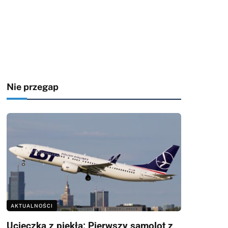
Nie przegap
AKTUALNOŚCI
Ucieczka z piekła: Pierwszy samolot z