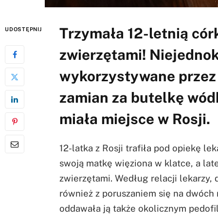
Trzymała 12-letnią cór
UDOSTĘPNIJ
zwierzętami! Niejednok
wykorzystywane przez 
zamian za butelkę wódk
miała miejsce w Rosji.
12-latka z Rosji trafiła pod opiekę le
swoją matkę więziona w klatce, a la
zwierzętami. Według relacji lekarzy, 
również z poruszaniem się na dwóch 
oddawała ją także okolicznym pedofi