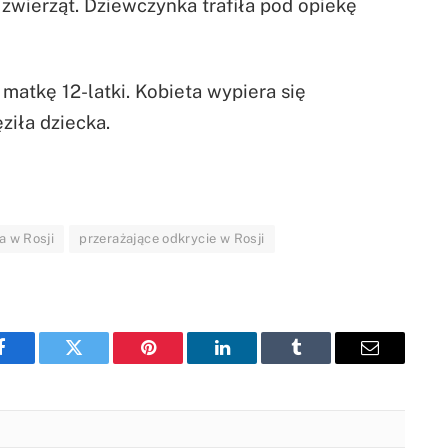
wierząt. Dziewczynka trafiła pod opiekę
 matkę 12-latki. Kobieta wypiera się
ziła dziecka.
 w Rosji
przerażające odkrycie w Rosji
Facebook
Twitter
Pinterest
LinkedIn
Tumblr
Email