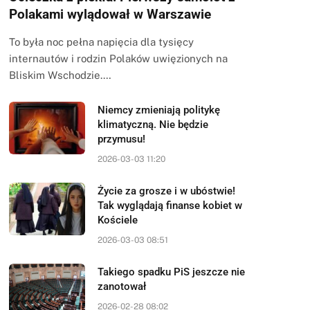
Polakami wylądował w Warszawie
To była noc pełna napięcia dla tysięcy
internautów i rodzin Polaków uwięzionych na
Bliskim Wschodzie.…
Niemcy zmieniają politykę
klimatyczną. Nie będzie
przymusu!
2026-03-03 11:20
Życie za grosze i w ubóstwie!
Tak wyglądają finanse kobiet w
Kościele
2026-03-03 08:51
Takiego spadku PiS jeszcze nie
zanotował
2026-02-28 08:02