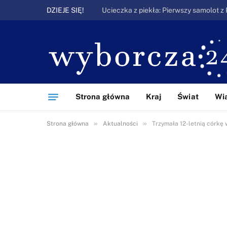
DZIEJE SIĘ!
Strona główna
Kraj
Świat
Wi
»
»
Strona główna
Aktualności
Trzymała 12-letnią córkę