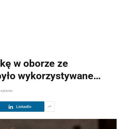
rkę w oborze ze
 było wykorzystywane…
czytania
LinkedIn