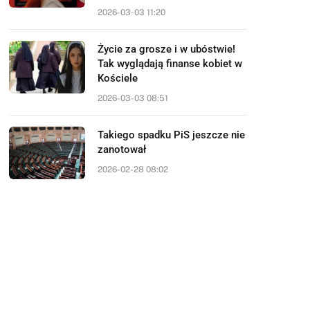
2026-03-03 11:20
Życie za grosze i w ubóstwie!
Tak wyglądają finanse kobiet w
Kościele
2026-03-03 08:51
Takiego spadku PiS jeszcze nie
zanotował
2026-02-28 08:02