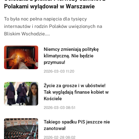
Polakami wylądował w Warszawie
To była noc pełna napięcia dla tysięcy
internautów i rodzin Polaków uwięzionych na
Bliskim Wschodzie.…
Niemcy zmieniają politykę
klimatyczną. Nie będzie
przymusu!
2026-03-03 11:20
Życie za grosze i w ubóstwie!
Tak wyglądają finanse kobiet w
Kościele
2026-03-03 08:51
Takiego spadku PiS jeszcze nie
zanotował
2026-02-28 08:02