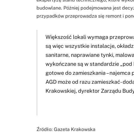
budowlane. Póżniej podejmowana jest decyz
przypadków przeprowadza się remont i pono
Większość lokali wymaga przeprow
są więc wszystkie instalacje, okład
sanitarne, naprawiane tynki, malow
wykończane są w standardzie „pod k
gotowe do zamieszkania – najemca p
AGD może od razu zamieszkać- doda
Krakowskiej, dyrektor Zarządu Bu
Źródło: Gazeta Krakowska