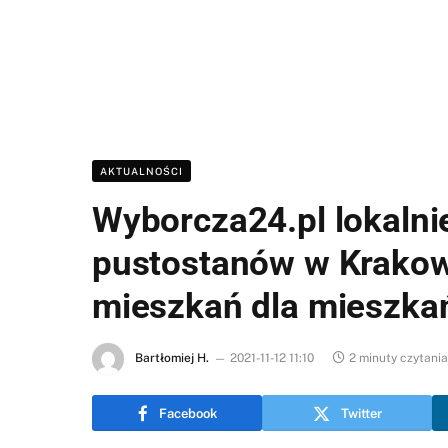
AKTUALNOŚCI
Wyborcza24.pl lokalnie
pustostanów w Krakowi
mieszkań dla mieszk
Bartłomiej H.
2021-11-12 11:10
2 minuty czytania
Facebook
Twitter