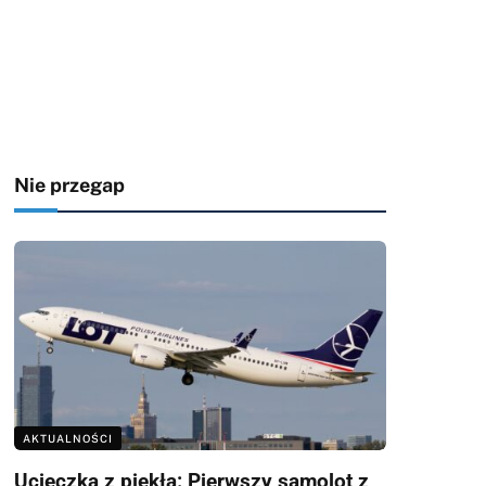
Nie przegap
AKTUALNOŚCI
Ucieczka z piekła: Pierwszy samolot z