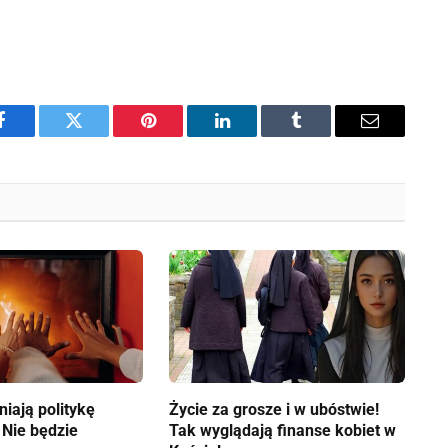
Facebook
Twitter
Pinterest
LinkedIn
Tumblr
Email
iają politykę
Życie za grosze i w ubóstwie!
 Nie będzie
Tak wyglądają finanse kobiet w