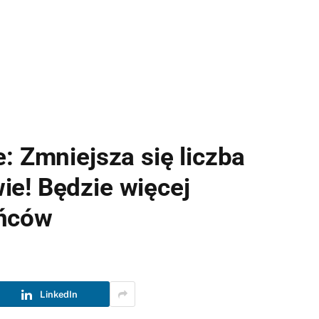
: Zmniejsza się liczba
e! Będzie więcej
ańców
LinkedIn