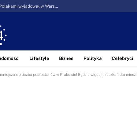
Ucieczka z piekła: Pierwszy samolot z Polakami wylądował w Warszawie
adomości
Lifestyle
Biznes
Polityka
Celebryci
Zmniejsza się liczba pustostanów w Krakowie! Będzie więcej mieszkań dla mies