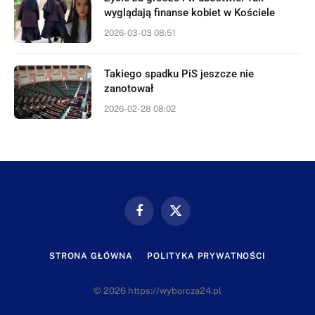
wyglądają finanse kobiet w Kościele
2026-03-03 08:51
Takiego spadku PiS jeszcze nie
zanotował
2026-02-28 08:02
Facebook
X
(Twitter)
STRONA GŁÓWNA
POLITYKA PRYWATNOŚCI
© 2026 https://wyborcza24.pl