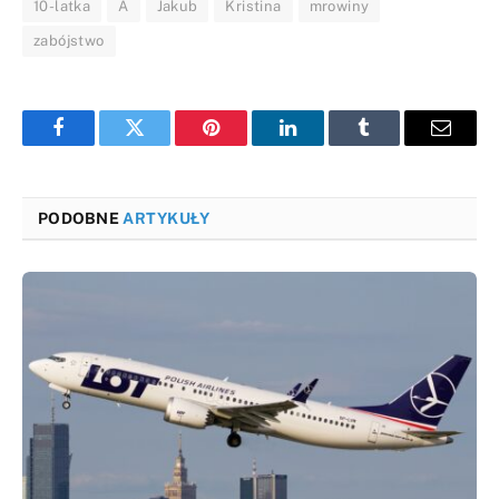
10-latka
A
Jakub
Kristina
mrowiny
zabójstwo
Facebook
Twitter
Pinterest
LinkedIn
Tumblr
Email
PODOBNE
ARTYKUŁY