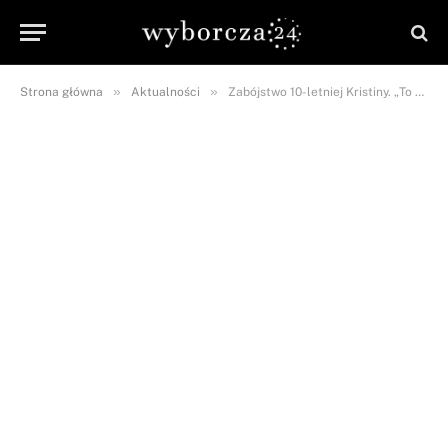
»
»
Strona główna
Aktualności
Zabójstwo 10-letniej Kristiny. „To NORMALNE, że samiec eliminuje młode”