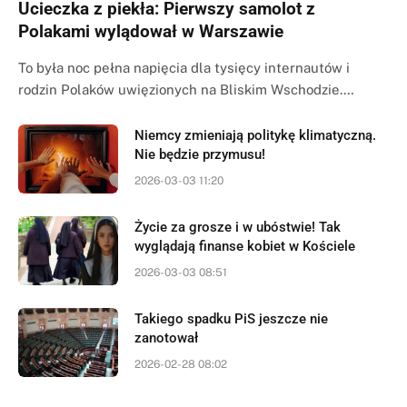
Ucieczka z piekła: Pierwszy samolot z
Polakami wylądował w Warszawie
To była noc pełna napięcia dla tysięcy internautów i
rodzin Polaków uwięzionych na Bliskim Wschodzie.…
Niemcy zmieniają politykę klimatyczną.
Nie będzie przymusu!
2026-03-03 11:20
Życie za grosze i w ubóstwie! Tak
wyglądają finanse kobiet w Kościele
2026-03-03 08:51
Takiego spadku PiS jeszcze nie
zanotował
2026-02-28 08:02