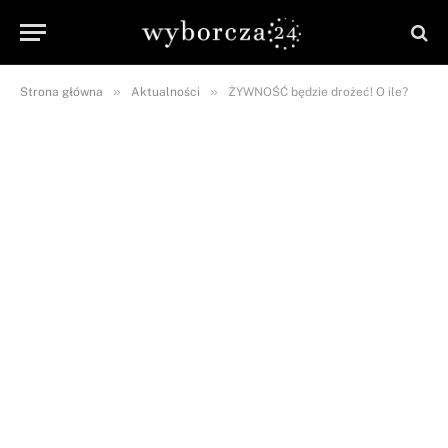
»
»
Strona główna
Aktualności
ŻYWNOŚĆ będzie drożeć! O ile?