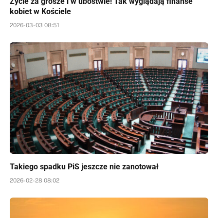
Życie za grosze i w ubóstwie! Tak wyglądają finanse
kobiet w Kościele
2026-03-03 08:51
Takiego spadku PiS jeszcze nie zanotował
2026-02-28 08:02