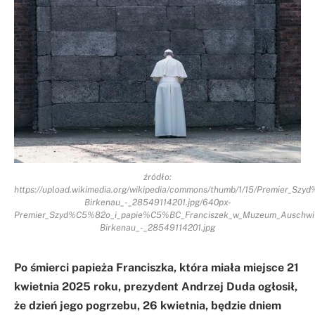
źródło:
https://upload.wikimedia.org/wikipedia/commons/thumb/1/15/Premier_
Birkenau_-_28549114201.jpg/640px-
Premier_Szyd%C5%82o_i_papie%C5%BC_Franciszek_w_Muzeum_Auschwi
Birkenau_-_28549114201.jpg
Po śmierci papieża Franciszka, która miała miejsce 21
kwietnia 2025 roku, prezydent Andrzej Duda ogłosił,
że dzień jego pogrzebu, 26 kwietnia, będzie dniem