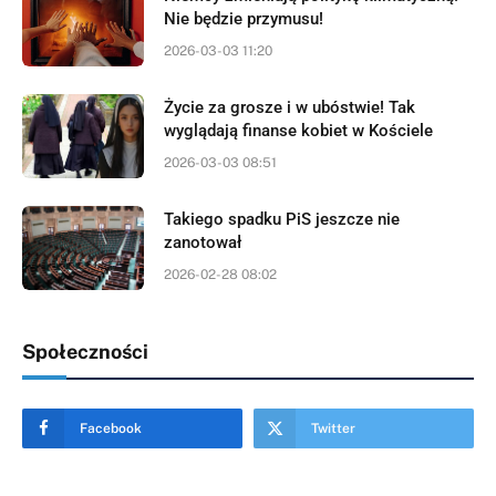
Nie będzie przymusu!
2026-03-03 11:20
Życie za grosze i w ubóstwie! Tak
wyglądają finanse kobiet w Kościele
2026-03-03 08:51
Takiego spadku PiS jeszcze nie
zanotował
2026-02-28 08:02
Społeczności
Facebook
Twitter