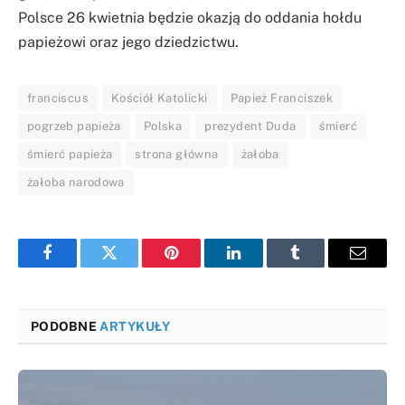
Polsce 26 kwietnia będzie okazją do oddania hołdu
papieżowi oraz jego dziedzictwu.
franciscus
Kościół Katolicki
Papież Franciszek
pogrzeb papieża
Polska
prezydent Duda
śmierć
śmierć papieża
strona główna
żałoba
żałoba narodowa
Facebook
Twitter
Pinterest
LinkedIn
Tumblr
Email
PODOBNE
ARTYKUŁY