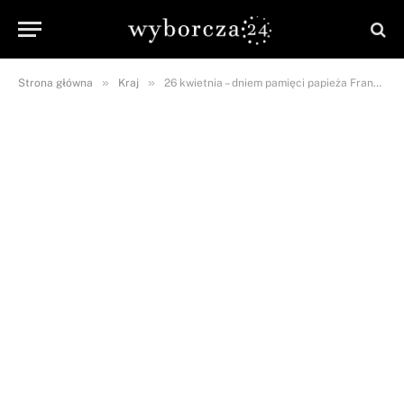
»
»
Strona główna
Kraj
26 kwietnia – dniem pamięci papieża Franciszka