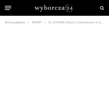
»
»
Strona główna
SPORT
Ile ZAROBIŁ Robert Lewandowski w tym sezonie? Kwota ZWALA Z NÓG!