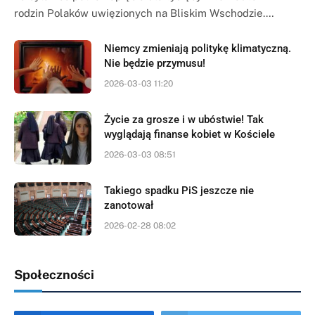
rodzin Polaków uwięzionych na Bliskim Wschodzie.…
Niemcy zmieniają politykę klimatyczną.
Nie będzie przymusu!
2026-03-03 11:20
Życie za grosze i w ubóstwie! Tak
wyglądają finanse kobiet w Kościele
2026-03-03 08:51
Takiego spadku PiS jeszcze nie
zanotował
2026-02-28 08:02
Społeczności