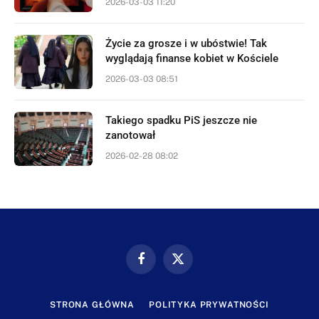
2026-03-03 11:20
Życie za grosze i w ubóstwie! Tak
wyglądają finanse kobiet w Kościele
2026-03-03 08:51
Takiego spadku PiS jeszcze nie
zanotował
2026-02-28 08:02
Facebook
X
(Twitter)
STRONA GŁÓWNA
POLITYKA PRYWATNOŚCI