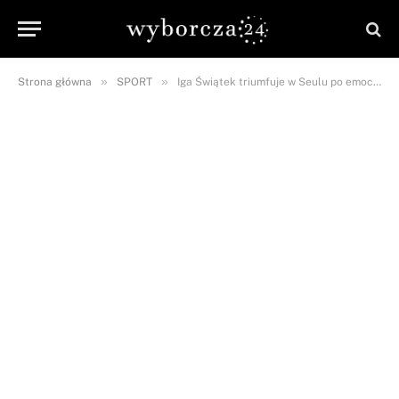
»
»
Strona główna
SPORT
Iga Świątek triumfuje w Seulu po emocjonującym finale