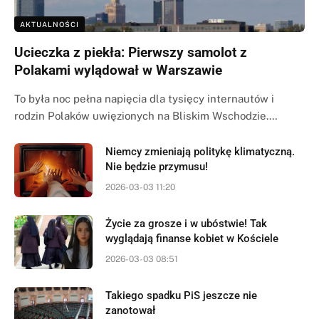
AKTUALNOŚCI
Ucieczka z piekła: Pierwszy samolot z
Polakami wylądował w Warszawie
To była noc pełna napięcia dla tysięcy internautów i
rodzin Polaków uwięzionych na Bliskim Wschodzie.…
Niemcy zmieniają politykę klimatyczną.
Nie będzie przymusu!
2026-03-03 11:20
Życie za grosze i w ubóstwie! Tak
wyglądają finanse kobiet w Kościele
2026-03-03 08:51
Takiego spadku PiS jeszcze nie
zanotował