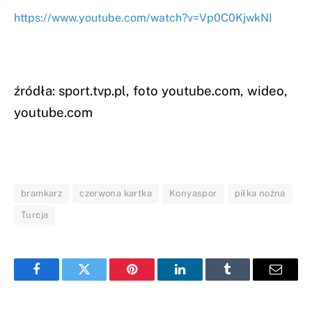
https://www.youtube.com/watch?v=Vp0C0KjwkNI
źródła: sport.tvp.pl, foto youtube.com, wideo,
youtube.com
bramkarz
czerwona kartka
Konyaspor
piłka nożna
Turcja
Facebook
Twitter
Pinterest
LinkedIn
Tumblr
Email