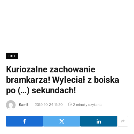
HOT
Kuriozalne zachowanie
bramkarza! Wyleciał z boiska
po (…) sekundach!
Kamil
2019-10-24 11:20
2 minuty czytania