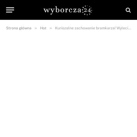
»
»
Strona główna
Hot
Kuriozalne zachowanie bramkarza! Wyleciał z boiska po (…) sekundach!