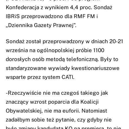
Konfederacja z wynikiem 4,4 proc. Sondaż
IBRiS przeprowadzono dla RMF FM i
„Dziennika Gazety Prawnej”.
Sondaż został przeprowadzony w dniach 20-21
września na ogólnopolskiej próbie 1100
dorosłych osób metodą telefoniczną. Były to
standaryzowane wywiady kwestionariuszowe
wsparte przez system CATI.
-Rzeczywiście nie ma czegoś takiego jak
znaczący wzrost poparcia dla Koalicji
Obywatelskiej, nie ma euforii. Natomiast
zadałbym sobie też pytanie, czy gdyby nie
było zmiany kandydata KO na premiera, to nie