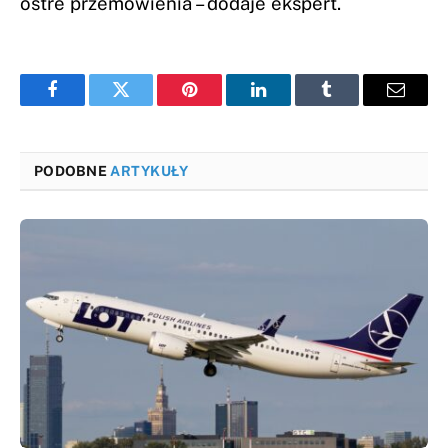
ostre przemówienia – dodaje ekspert.
Facebook
Twitter
Pinterest
LinkedIn
Tumblr
Email
PODOBNE
ARTYKUŁY