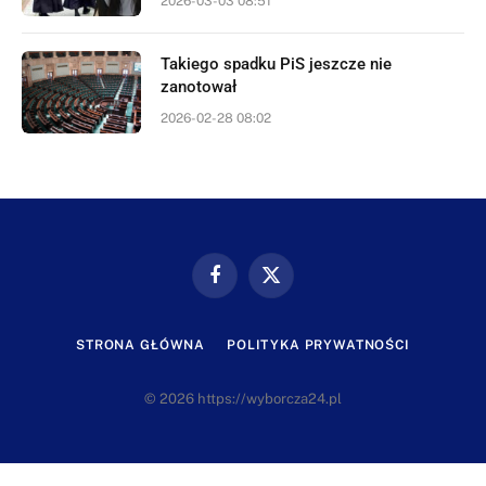
2026-03-03 08:51
Takiego spadku PiS jeszcze nie
zanotował
2026-02-28 08:02
Facebook
X
(Twitter)
STRONA GŁÓWNA
POLITYKA PRYWATNOŚCI
© 2026 https://wyborcza24.pl