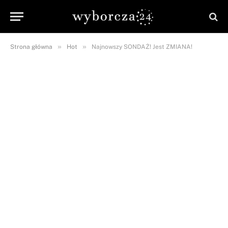
»
»
Strona główna
Hot
Najnowszy SONDAŻ! Jest ZMIANA!