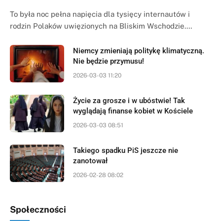
To była noc pełna napięcia dla tysięcy internautów i
rodzin Polaków uwięzionych na Bliskim Wschodzie.…
Niemcy zmieniają politykę klimatyczną.
Nie będzie przymusu!
2026-03-03 11:20
Życie za grosze i w ubóstwie! Tak
wyglądają finanse kobiet w Kościele
2026-03-03 08:51
Takiego spadku PiS jeszcze nie
zanotował
2026-02-28 08:02
Społeczności