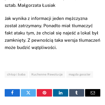
sztab. Małgorzata Łusiak
Jak wynika z informacji jeden mężczyzna
został zatrzymany. Ponadto miał tłumaczyć
fakt ataku tym, że chciał się najeść a lokal był
zamknięty. Z pewnością taka wersja tłumaczeń
może budzić wątpliwości.
chłop i baba
Kuchenne Rewolucje
magda gessler
Facebook
Twitter
Pinterest
LinkedIn
Tumblr
Email