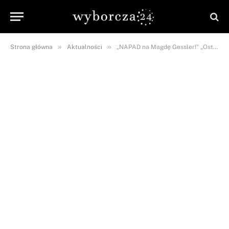
»
»
Strona główna
Aktualności
„NAPAD na Magdę Gessler!” „Ostra SZARPANINA”