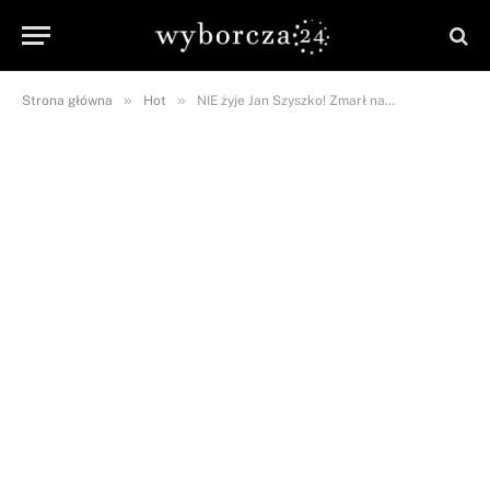
»
»
Strona główna
Hot
NIE żyje Jan Szyszko! Zmarł na…