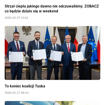
Strzał ciepła jakiego dawno nie odczuwaliśmy. ZOBACZ
co będzie działo się w weekend
2026-02-27 13:52
To koniec koalicji Tuska
2026-02-27 08:44