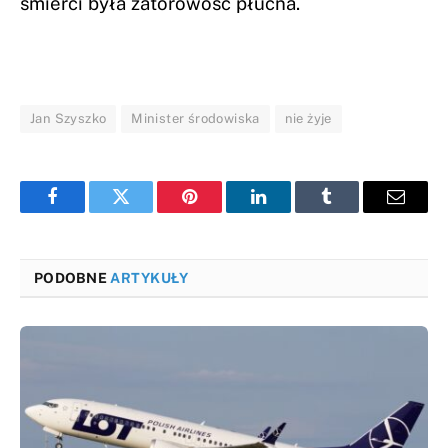
śmierci była zatorowość płucna.
Jan Szyszko
Minister środowiska
nie żyje
Facebook
Twitter
Pinterest
LinkedIn
Tumblr
Email
PODOBNE
ARTYKUŁY