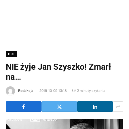
HOT
NIE żyje Jan Szyszko! Zmarł
na…
Redakcja
2019-10-09 13:18
2 minuty czytania