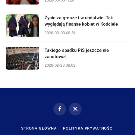
2026-03-03 11:20
Życie za grosze i w ubóstwie! Tak
wyglądają finanse kobiet w Kościele
2026-03-03 08:51
Takiego spadku PiS jeszcze nie
zanotował
2026-02-28 08:02
Facebook
X
(Twitter)
STRONA GŁÓWNA
POLITYKA PRYWATNOŚCI