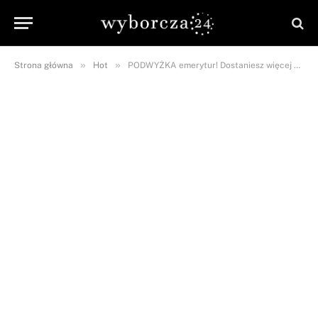
»
»
Strona główna
Hot
PODWYŻKA emerytur! Dostaniesz więcej o minimum…