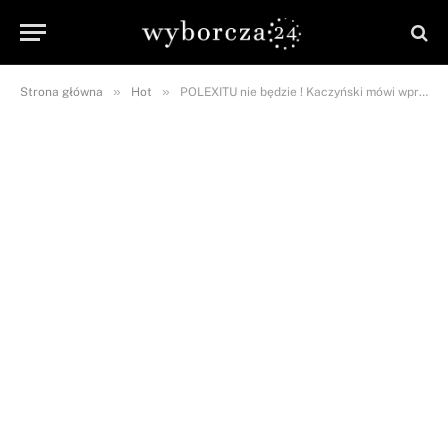
»
»
Strona główna
Hot
POLEXITU nie będzie ! Kaczyński mówi wprost!