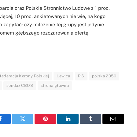
arcia oraz Polskie Stronnictwo Ludowe z 1 proc.
ięcej, 10 proc. ankietowanych nie wie, na kogo
zapytać: czy milczenie tej grupy jest jedynie
tomem głębszego rozczarowania ofertą
federacja Korony Polskiej
Lewica
PiS
polska 2050
sondaż CBOS
strona główna
Facebook
Twitter
Pinterest
LinkedIn
Tumblr
Email