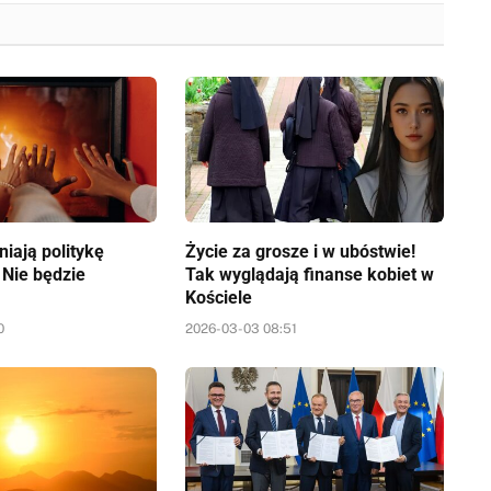
iają politykę
Życie za grosze i w ubóstwie!
 Nie będzie
Tak wyglądają finanse kobiet w
Kościele
0
2026-03-03 08:51