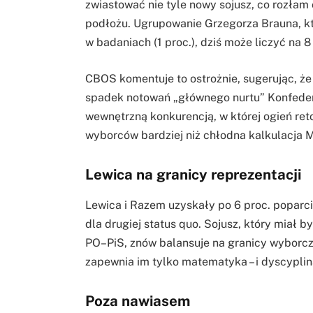
zwiastować nie tyle nowy sojusz, co rozłam
podłożu. Ugrupowanie Grzegorza Brauna, któ
w badaniach (1 proc.), dziś może liczyć na 8
CBOS komentuje to ostrożnie, sugerując, że
spadek notowań „głównego nurtu” Konfedera
wewnętrzną konkurencją, w której ogień ret
wyborców bardziej niż chłodna kalkulacja 
Lewica na granicy reprezentacji
Lewica i Razem uzyskały po 6 proc. poparcia
dla drugiej status quo. Sojusz, który miał 
PO–PiS, znów balansuje na granicy wyborcz
zapewnia im tylko matematyka – i dyscyplin
Poza nawiasem