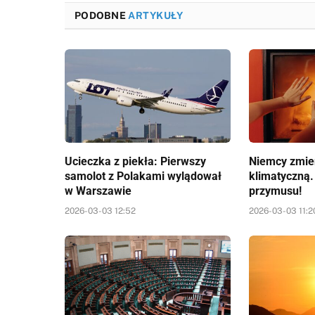
PODOBNE
ARTYKUŁY
Ucieczka z piekła: Pierwszy
Niemcy zmien
samolot z Polakami wylądował
klimatyczną.
w Warszawie
przymusu!
2026-03-03 12:52
2026-03-03 11:2