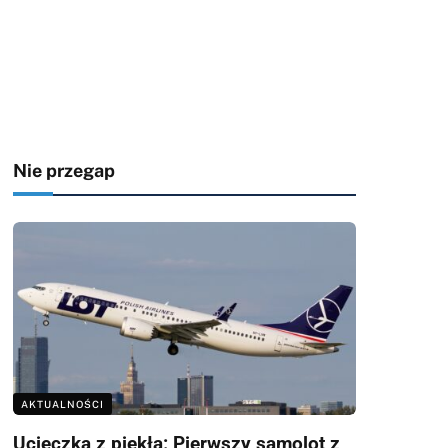
Nie przegap
AKTUALNOŚCI
Ucieczka z piekła: Pierwszy samolot z