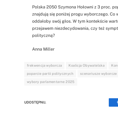
Polska 2050 Szymona Hołowni z 3 proc. pop
znajdują się poniżej progu wyborczego. Co w
oddałoby swój głos. W tym kontekście warto 
przejawem niezdecydowania, czy też symp
polityczną?
Anna Miller
frekwencja wyborcza
Koalicja Obywatelska
Kon
poparcie partii politycznych
scenariusze wyborcze
wybory parlamentarne 2025
UDOSTĘPNIJ.