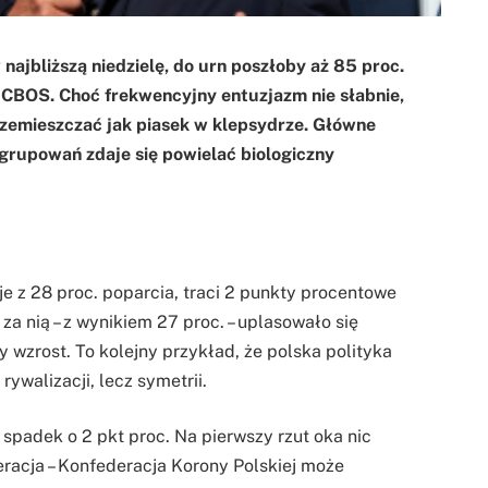
ajbliższą niedzielę, do urn poszłoby aż 85 proc.
CBOS. Choć frekwencyjny entuzjazm nie słabnie,
przemieszczać jak piasek w klepsydrze. Główne
 ugrupowań zdaje się powielać biologiczny
e z 28 proc. poparcia, traci 2 punkty procentowe
a nią – z wynikiem 27 proc. – uplasowało się
 wzrost. To kolejny przykład, że polska polityka
rywalizacji, lecz symetrii.
i spadek o 2 pkt proc. Na pierwszy rzut oka nic
eracja – Konfederacja Korony Polskiej może