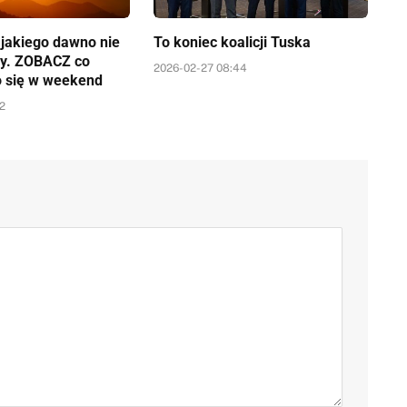
a jakiego dawno nie
To koniec koalicji Tuska
y. ZOBACZ co
2026-02-27 08:44
o się w weekend
52