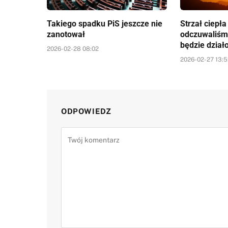
Takiego spadku PiS jeszcze nie
Strzał ciepł
zanotował
odczuwaliśm
będzie dział
2026-02-28 08:02
2026-02-27 13:
ODPOWIEDZ