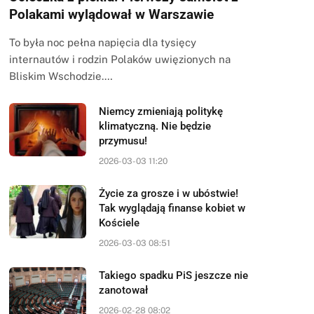
Polakami wylądował w Warszawie
To była noc pełna napięcia dla tysięcy
internautów i rodzin Polaków uwięzionych na
Bliskim Wschodzie.…
Niemcy zmieniają politykę
klimatyczną. Nie będzie
przymusu!
2026-03-03 11:20
Życie za grosze i w ubóstwie!
Tak wyglądają finanse kobiet w
Kościele
2026-03-03 08:51
Takiego spadku PiS jeszcze nie
zanotował
2026-02-28 08:02