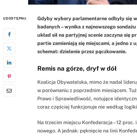
Gdyby wybory parlamentarne odbyły się w n
UDOSTĘPNIJ
badanych – wynika z najnowszego sondażu 
układ sił na partyjnej scenie zaczyna się 
partie zamieniają się miejscami, a jedno z
schemat: dzielenie przez pączkowanie.
Remis na górze, dryf w dół
Koalicja Obywatelska, mimo że nadal lideruj
w porównaniu z poprzednim miesiącem. Tuż z
Prawo i Sprawiedliwość, notujące identyczny
coraz częściej funkcjonuje nie według logiki 
Na trzecim miejscu Konfederacja – 12 proc. 
nowego. A jednak: pęknięcie na linii Konfed