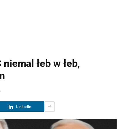
 niemal łeb w łeb,
em
a
LinkedIn