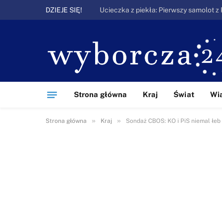
DZIEJE SIĘ!
Strona główna
Kraj
Świat
Wi
»
»
Strona główna
Kraj
Sondaż CBOS: KO i PiS niemal łeb 