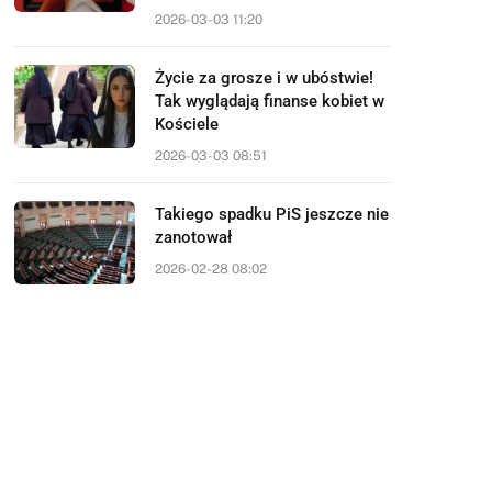
2026-03-03 11:20
Życie za grosze i w ubóstwie!
Tak wyglądają finanse kobiet w
Kościele
2026-03-03 08:51
Takiego spadku PiS jeszcze nie
zanotował
2026-02-28 08:02