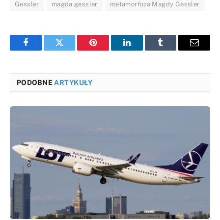
Gessler
magda gessler
metamorfoza Magdy Gessler
Facebook
Twitter
Pinterest
LinkedIn
Tumblr
Email
PODOBNE
ARTYKUŁY