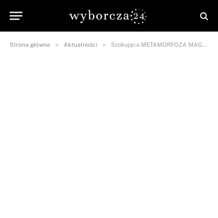
»
»
Strona główna
Aktualności
Szokująca METAMORFOZA MAGDY GESSLER! Jej włosy są teraz…