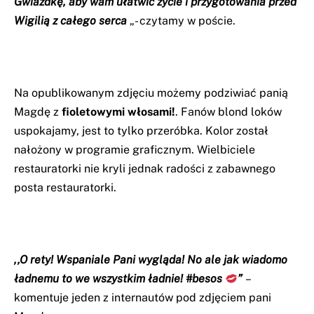
Gwiazdkę, aby wam ułatwić życie i przygotowania przed
Wigilią z całego serca
„- czytamy w poście.
Na opublikowanym zdjęciu możemy podziwiać panią
Magdę z
fioletowymi włosami!
. Fanów blond loków
uspokajamy, jest to tylko przeróbka. Kolor został
nałożony w programie graficznym. Wielbiciele
restauratorki nie kryli jednak radości z zabawnego
posta restauratorki.
,,O rety! Wspaniale Pani wygląda! No ale jak wiadomo
ładnemu to we wszystkim ładnie! #besos
”
–
komentuje jeden z internautów pod zdjęciem pani