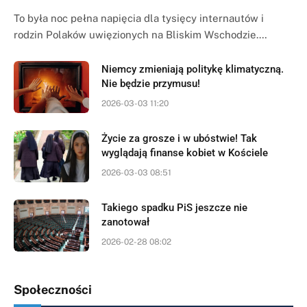
To była noc pełna napięcia dla tysięcy internautów i
rodzin Polaków uwięzionych na Bliskim Wschodzie.…
Niemcy zmieniają politykę klimatyczną.
Nie będzie przymusu!
2026-03-03 11:20
Życie za grosze i w ubóstwie! Tak
wyglądają finanse kobiet w Kościele
2026-03-03 08:51
Takiego spadku PiS jeszcze nie
zanotował
2026-02-28 08:02
Społeczności