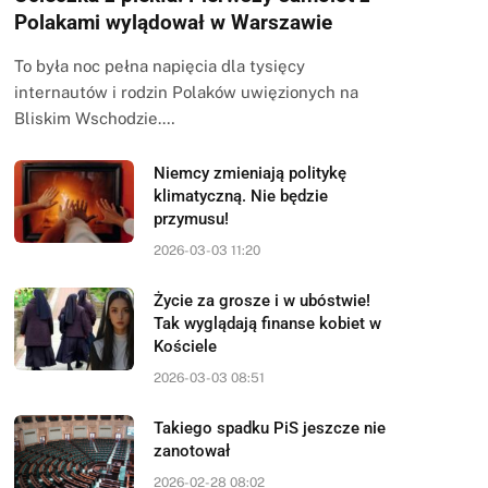
Polakami wylądował w Warszawie
To była noc pełna napięcia dla tysięcy
internautów i rodzin Polaków uwięzionych na
Bliskim Wschodzie.…
Niemcy zmieniają politykę
klimatyczną. Nie będzie
przymusu!
2026-03-03 11:20
Życie za grosze i w ubóstwie!
Tak wyglądają finanse kobiet w
Kościele
2026-03-03 08:51
Takiego spadku PiS jeszcze nie
zanotował
2026-02-28 08:02