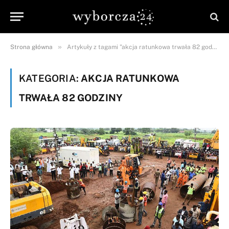
»
Strona główna
Artykuły z tagami "akcja ratunkowa trwała 82 godziny"
KATEGORIA:
AKCJA RATUNKOWA
TRWAŁA 82 GODZINY