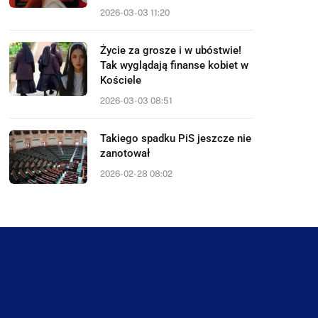
2026-03-03 11:20
Życie za grosze i w ubóstwie!
Tak wyglądają finanse kobiet w
Kościele
2026-03-03 08:51
Takiego spadku PiS jeszcze nie
zanotował
2026-02-28 08:02