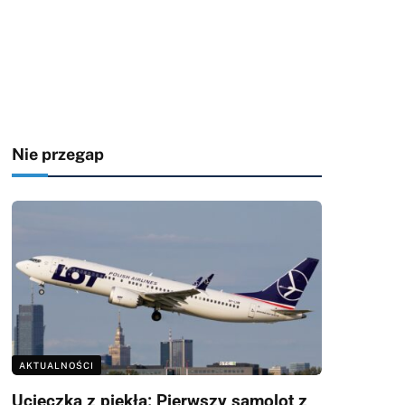
Nie przegap
AKTUALNOŚCI
Ucieczka z piekła: Pierwszy samolot z