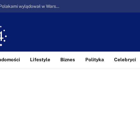
Ucieczka z piekła: Pierwszy samolot z Polakami wylądował w Warszawie
adomości
Lifestyle
Biznes
Polityka
Celebryci