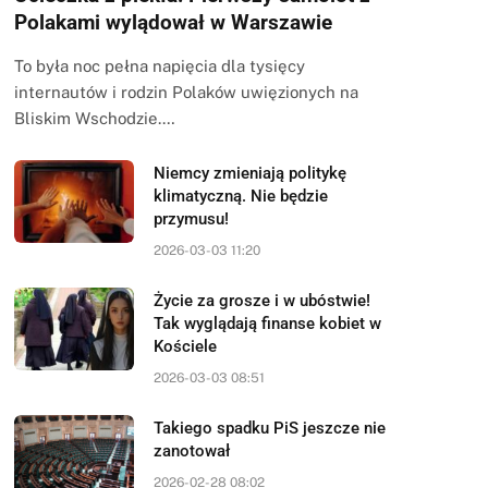
Polakami wylądował w Warszawie
To była noc pełna napięcia dla tysięcy
internautów i rodzin Polaków uwięzionych na
Bliskim Wschodzie.…
Niemcy zmieniają politykę
klimatyczną. Nie będzie
przymusu!
2026-03-03 11:20
Życie za grosze i w ubóstwie!
Tak wyglądają finanse kobiet w
Kościele
2026-03-03 08:51
Takiego spadku PiS jeszcze nie
zanotował
2026-02-28 08:02