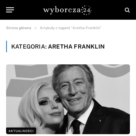
»
Strona główna
Artykuły z tagami "Aretha Franklin"
KATEGORIA:
ARETHA FRANKLIN
AKTUALNOŚCI